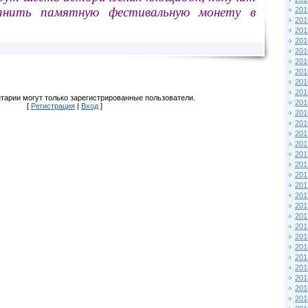
анить памятную фестивальную монету в
201
201
201
201
201
201
201
201
201
тарии могут только зарегистрированные пользователи.
201
[
Регистрация
|
Вход
]
201
201
201
201
201
201
201
201
201
201
201
201
201
201
201
201
201
201
201