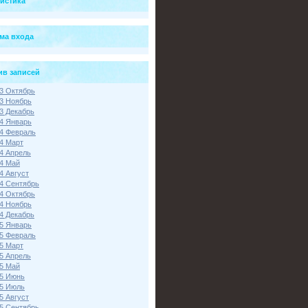
тистика
ма входа
ив записей
3 Октябрь
3 Ноябрь
3 Декабрь
4 Январь
4 Февраль
4 Март
4 Апрель
4 Май
4 Август
4 Сентябрь
4 Октябрь
4 Ноябрь
4 Декабрь
5 Январь
5 Февраль
5 Март
5 Апрель
5 Май
5 Июнь
5 Июль
5 Август
5 Сентябрь