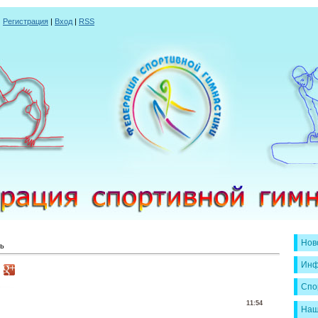
|
Регистрация
|
Вход
|
RSS
Нов
ь
Инф
Спо
11:54
Наш