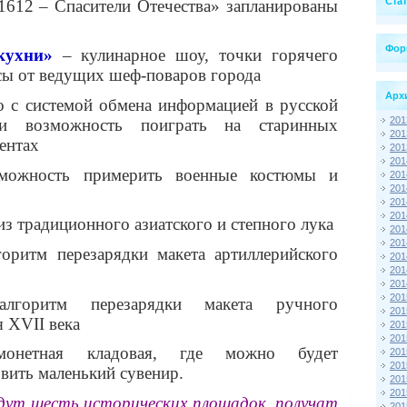
Ста
1612 – Спасители Отечества» запланированы
Фор
кухни»
– кулинарное шоу, точки горячего
ссы от ведущих шеф-поваров города
Арх
о с системой обмена информацией в русской
201
и возможность поиграть на старинных
201
ентах
201
201
ожность примерить военные костюмы и
201
201
201
201
из традиционного азиатского и степного лука
201
201
горитм перезарядки макета артиллерийского
201
201
201
201
оритм перезарядки макета ручного
201
 XVII века
201
201
етная кладовая, где можно будет
201
201
вить маленький сувенир.
201
201
дут шесть исторических площадок, получат
201