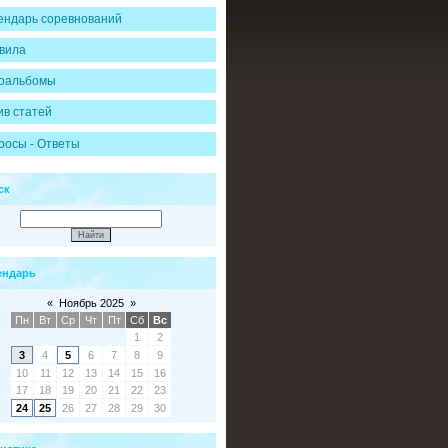
ендарь соревнований
вила
оальбомы
ив статей
росы - Ответы
ск
ендарь
«
Ноябрь 2025
»
Пн
Вт
Ср
Чт
Пт
Сб
Вс
1
2
3
4
5
6
7
8
9
10
11
12
13
14
15
16
17
18
19
20
21
22
23
24
25
26
27
28
29
30