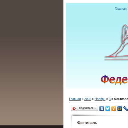
Главная
Главная
»
2025
»
Ноябрь
»
3
» Фестивал
Поделиться…
Фестиваль