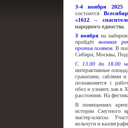
3-4 ноября 2025
состоится
Всесиби
«1612 – спасител
народного единства.
3 ноября
на набереж
пройдёт
военная ре
против поляков
.
В пос
Сибири, Москвы, Под
С
13.00 до 18.00 ча
интерактивные площад
гранатами, саблями и
познакомятся с рабо
обоз и узнают, как в
расстояния. На фестив
В помещениях крепо
истории Смутного в
мастер-классы. Уча
кольчуги и каллиграф