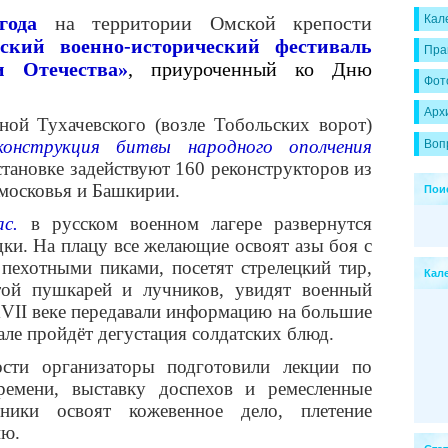
 года
на территории Омской крепости
Кал
рский военно-исторический фестиваль
Пра
и Отечества»
, приуроченный ко Дню
Фот
Арх
ной Тухачевского (возле Тобольских ворот)
конструкция битвы народного ополчения
Воп
тановке задействуют 160 реконструкторов из
московья и Башкирии.
Пои
с.
в русском военном лагере развернутся
ки. На плацу все желающие освоят азы боя с
 пехотными пиками, посетят стрелецкий тир,
Кал
той пушкарей и лучников, увидят военный
 XVII веке передавали информацию на большие
але пройдёт дегустация солдатских блюд.
сти организаторы подготовили лекции по
ремени, выставку доспехов и ремесленные
стники освоят кожевенное дело, плетение
ию.