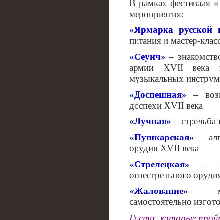
В рамках фестиваля «
мероприятия:
«Ярмарка русской 
питания и мастер-кла
«Сеунч»
– знакомств
армии XVII века 
музыкальных инструм
«Доспешная»
– возм
доспехи XVII века
«Лучная»
– стрельба 
«Пушкарская»
– ал
орудия XVII века
«Стрелецкая»
– алг
огнестрельного орудия
«Жалование»
– мон
самостоятельно изгото
Гости, которые прой