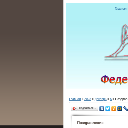
Главная
Главная
»
2023
»
Декабрь
»
5
» Поздрав
Поделиться…
Поздравление