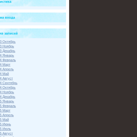
тистика
ма входа
ив записей
3 Октябрь
3 Ноябрь
3 Декабрь
4 Январь
4 Февраль
4 Март
4 Апрель
4 Май
4 Август
4 Сентябрь
4 Октябрь
4 Ноябрь
4 Декабрь
5 Январь
5 Февраль
5 Март
5 Апрель
5 Май
5 Июнь
5 Июль
5 Август