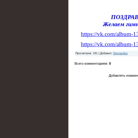
ПОЗДРАВЛ
Желаем гим
https://vk.com/album
https://vk.com/album
Просмотров
: 241 |
Добавил
:
Gimnastika
Всего комментариев
:
0
Добавлять коммен