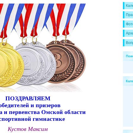
Кал
Пра
Фот
Арх
Воп
Пои
Кал
ПОЗДРАВЛЯЕМ
обедителей и призеров
а и первенства Омской области
спортивной гимнастике
Кустов Максим