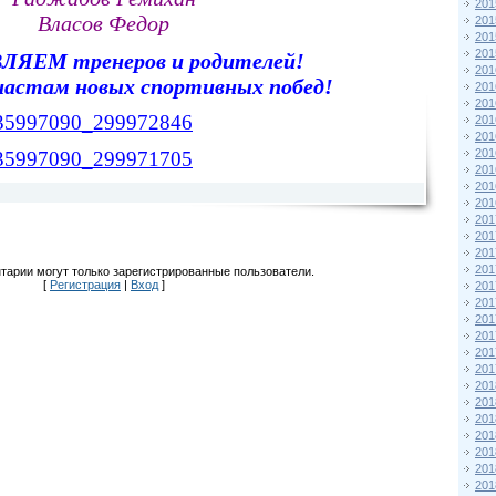
201
Власов Федор
201
201
201
ЯЕМ тренеров и родителей!
201
настам новых спортивных побед!
201
201
-135997090_299972846
201
201
201
-135997090_299971705
201
201
201
201
201
201
201
тарии могут только зарегистрированные пользователи.
[
Регистрация
|
Вход
]
201
201
201
201
201
201
201
201
201
201
201
201
201