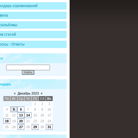
ендарь соревнований
вила
оальбомы
ив статей
росы - Ответы
ск
ендарь
«
Декабрь 2023
»
Пн
Вт
Ср
Чт
Пт
Сб
Вс
1
2
3
4
5
6
7
8
9
10
11
12
13
14
15
16
17
18
19
20
21
22
23
24
25
26
27
28
29
30
31