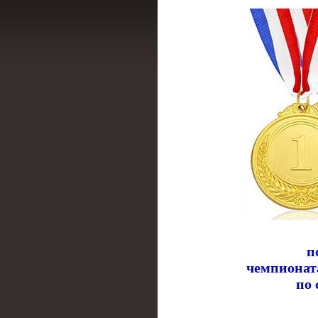
п
чемпионат
по 