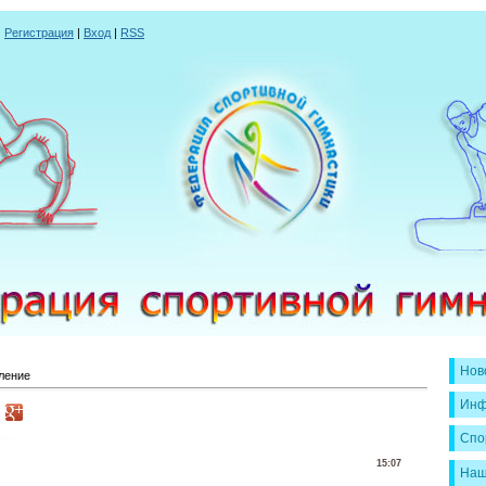
|
Регистрация
|
Вход
|
RSS
Нов
ление
Инф
Спо
15:07
Наш