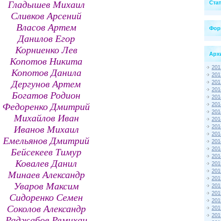
Гладышев Михаил
Ста
Сливков Арсений
Власов Артем
Фор
Данилов Егор
Корниенко Лев
Арх
Копотов Никита
201
Копотов Данила
201
Дергунов Артем
201
201
Богатов Родион
201
Федоренко Дмитрий
201
201
Михайлов Иван
201
201
Иванов Михаил
201
Емельянов Дмитрий
201
201
Бейсекеев Тимур
201
Ковалев Данил
201
201
Минаев Александр
201
Уваров Максим
201
201
Сидоренко Семен
201
Соколов Александр
201
201
Раджабов Ремихан