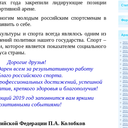
тах года закрепили лидирующие позиции
Ста
ортивной арене.
многим молодым российским спортсменам в
Фор
аявить о себе.
культуры и спорта всегда являлось одним из
Арх
ений политики нашего государства. Спорт –
201
и, которое является показателем социального
201
уса страны.
201
201
201
Дорогие друзья!
201
дарен всем за результативную работу
201
201
благо российского спорта.
201
рофессиональных достижений, успешной
201
201
тив, крепкого здоровья и благополучия!
201
201
щий 2019 год запомнится вам яркими
201
201
позитивными событиями!
201
201
201
201
сийской Федерации П.А. Колобков
201