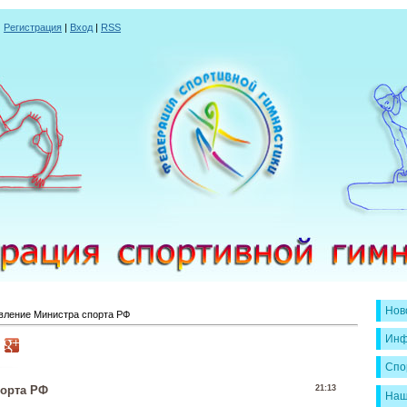
|
Регистрация
|
Вход
|
RSS
Нов
вление Министра спорта РФ
Инф
Спо
порта РФ
21:13
Наш