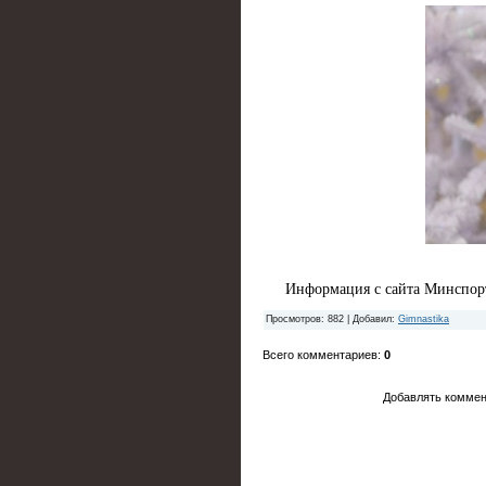
Информация с сайта Минспор
Просмотров
: 882 |
Добавил
:
Gimnastika
Всего комментариев
:
0
Добавлять коммен