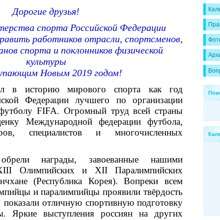
Дорогие друзья!
Кал
Пра
ерства спорта Российской Федерации
здравить работников отрасли, спортсменов,
Фот
анов спорта и поклонников физической
Арх
культуры
Воп
упающим Новым 2019 годом!
л в историю мирового спорта как год
Пои
йской Федерации лучшего по организации
футболу FIFA. Огромный труд всей страны
енку Международной федерации футбола,
еров, специалистов и многочисленных
Кал
обрели награды, завоеванные нашими
XIII Олимпийских и XII Паралимпийских
нчхане (Республика Корея). Вопреки всем
мпийцы и паралимпийцы проявили твёрдость
ь, показали отличную спортивную подготовку
ты. Яркие выступления россиян на других