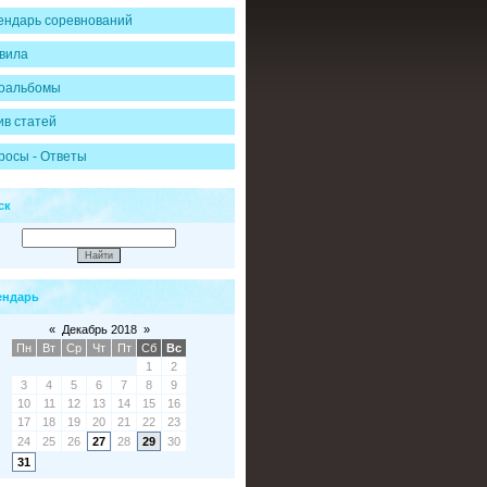
ендарь соревнований
вила
оальбомы
ив статей
росы - Ответы
ск
ендарь
«
Декабрь 2018
»
Пн
Вт
Ср
Чт
Пт
Сб
Вс
1
2
3
4
5
6
7
8
9
10
11
12
13
14
15
16
17
18
19
20
21
22
23
24
25
26
27
28
29
30
31