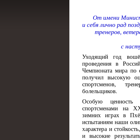
От имени Минист
и себя лично рад по
тренеров, ветер
с наст
Уходящий год вошё
проведения в Росси
Чемпионата мира по 
получил высокую оц
спортсменов, трен
болельщиков.
Особую ценность 
спортсменами на X
зимних играх в Пхё
испытаниям наши оли
характера и стойкост
и высокие результа