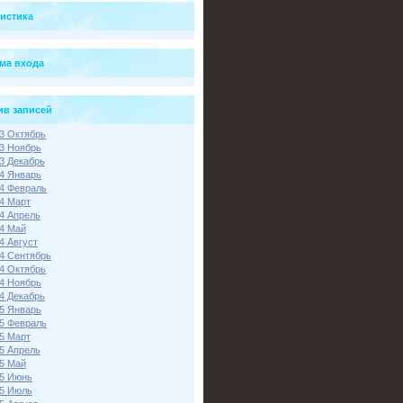
тистика
ма входа
ив записей
3 Октябрь
3 Ноябрь
3 Декабрь
4 Январь
4 Февраль
4 Март
4 Апрель
4 Май
4 Август
4 Сентябрь
4 Октябрь
4 Ноябрь
4 Декабрь
5 Январь
5 Февраль
5 Март
5 Апрель
5 Май
5 Июнь
5 Июль