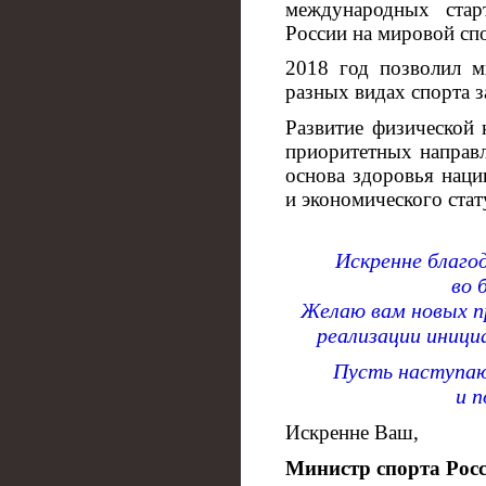
международных стар
России на мировой сп
2018 год позволил 
разных видах спорта з
Развитие физической 
приоритетных направл
основа здоровья наци
и экономического стат
Искренне благо
во 
Желаю вам новых п
реализации инициа
Пусть наступаю
и 
Искренне Ваш,
Министр спорта Рос