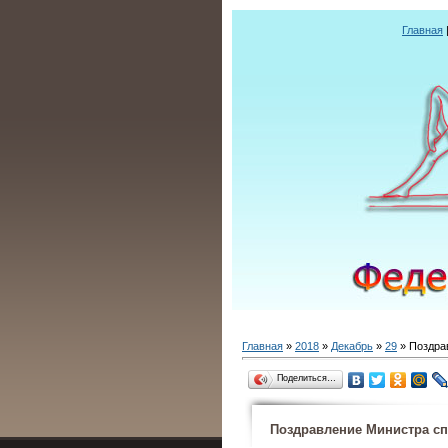
Главная
Главная
»
2018
»
Декабрь
»
29
» Поздра
Поделиться…
Поздравление Министра с