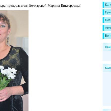
нера-преподавателя Бочкаревой Марины Викторовны!
Кал
Пра
Фот
Арх
Воп
Пои
Кал