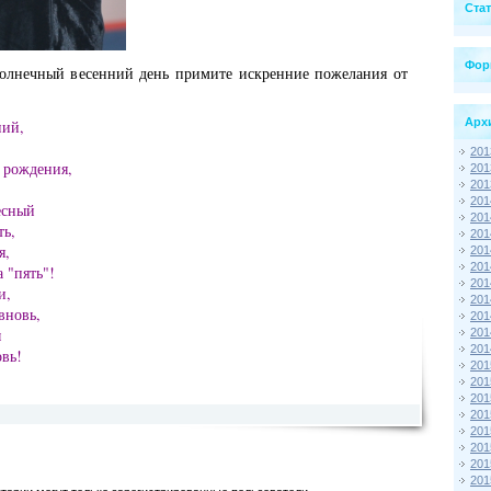
Ста
Фор
солнечный весенний день примите искренние пожелания от
Арх
ний,
201
 рождения,
201
201
201
десный
201
ть,
201
я,
201
201
 "пять"!
201
и,
201
вновь,
201
ы
201
201
овь!
201
201
201
201
201
201
201
201