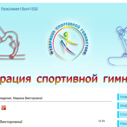
|
Регистрация
|
Вход
|
RSS
Нов
ождения, Марина Викторовна!
Инф
Спо
Викторовна!
11:51
Наш