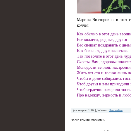
Марина Викторовна, в этот 
коллег:
Как обычно в этот день весен
Все коллеги, родные, друзья
Вас спешат поздравить с днем
Как большая, дружная семья.
Так позвольте в этот день чу
Счастья Вам, здоровья пожела
Молодости вечной, настроени
Жить лет сто и только лишь на
Чтобы в доме собирались гост
Чтоб друзья к вам приходили 
Чтоб сердечно говорили тост
Про надежду, верность и люб
Просмотров
: 1809 |
Добавил
:
Gimnastika
Всего комментариев
:
0