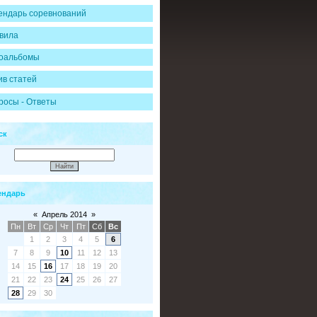
ендарь соревнований
вила
оальбомы
ив статей
росы - Ответы
ск
ендарь
«
Апрель 2014
»
Пн
Вт
Ср
Чт
Пт
Сб
Вс
1
2
3
4
5
6
7
8
9
10
11
12
13
14
15
16
17
18
19
20
21
22
23
24
25
26
27
28
29
30