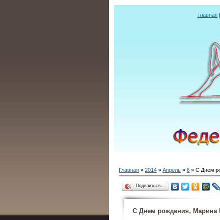
Главная
Главная
»
2014
»
Апрель
»
6
» С Днем р
Поделиться…
С Днем рождения, Марина 