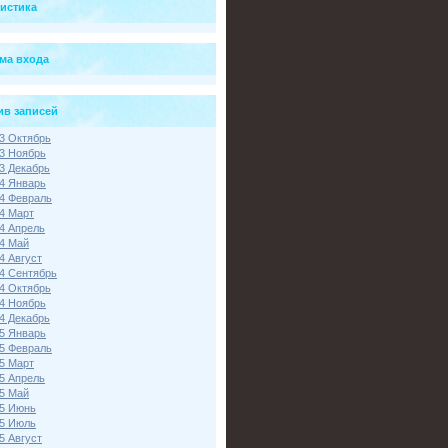
тистика
ма входа
ив записей
3 Октябрь
3 Ноябрь
3 Декабрь
4 Январь
4 Февраль
4 Март
4 Апрель
4 Май
4 Август
4 Сентябрь
4 Октябрь
4 Ноябрь
4 Декабрь
5 Январь
5 Февраль
5 Март
5 Апрель
5 Май
5 Июнь
5 Июль
5 Август