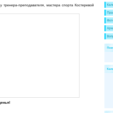
у тренера-преподавателя, мастера спорта Костеревой
Кал
Пра
Фот
Арх
Воп
Пои
Кал
денья!