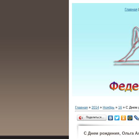
Главная
Главная
»
2014
»
Ноябрь
»
16
» С Днем 
Поделиться…
С Днем рождения, Ольга А