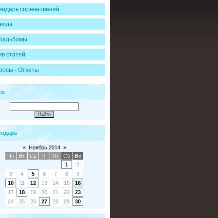
ендарь соревнований
вила
оальбомы
ив статей
росы - Ответы
ск
ендарь
«
Ноябрь 2014
»
Пн
Вт
Ср
Чт
Пт
Сб
Вс
1
2
3
4
5
6
7
8
9
10
11
12
13
14
15
16
17
18
19
20
21
22
23
24
25
26
27
28
29
30