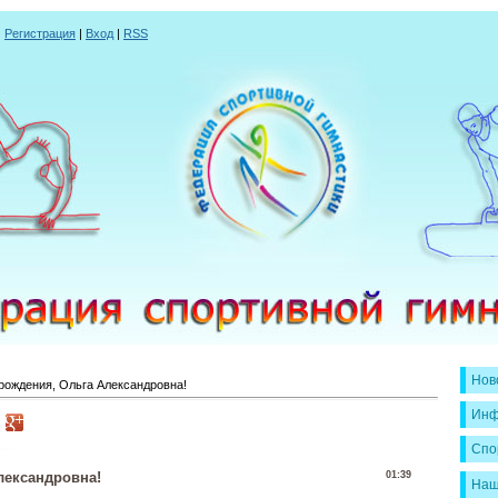
|
Регистрация
|
Вход
|
RSS
Нов
рождения, Ольга Александровна!
Инф
Спо
лександровна!
01:39
Наш