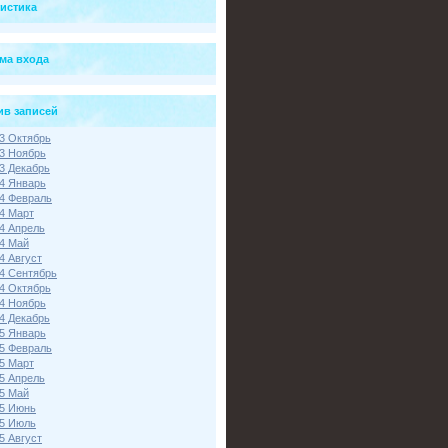
тистика
ма входа
ив записей
3 Октябрь
3 Ноябрь
3 Декабрь
4 Январь
4 Февраль
4 Март
4 Апрель
4 Май
4 Август
4 Сентябрь
4 Октябрь
4 Ноябрь
4 Декабрь
5 Январь
5 Февраль
5 Март
5 Апрель
5 Май
5 Июнь
5 Июль
5 Август