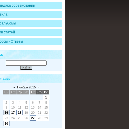
ендарь соревнований
вила
оальбомы
ив статей
росы - Ответы
ск
ендарь
«
Ноябрь 2015
»
Пн
Вт
Ср
Чт
Пт
Сб
Вс
1
2
3
4
5
6
7
8
9
10
11
12
13
14
15
16
17
18
19
20
21
22
23
24
25
26
27
28
29
30