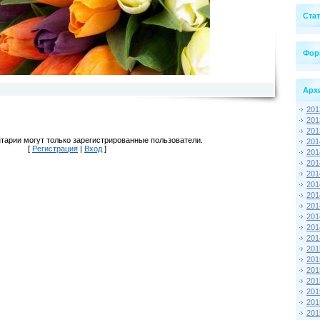
Ста
Фор
Арх
201
201
201
тарии могут только зарегистрированные пользователи.
201
[
Регистрация
|
Вход
]
201
201
201
201
201
201
201
201
201
201
201
201
201
201
201
201