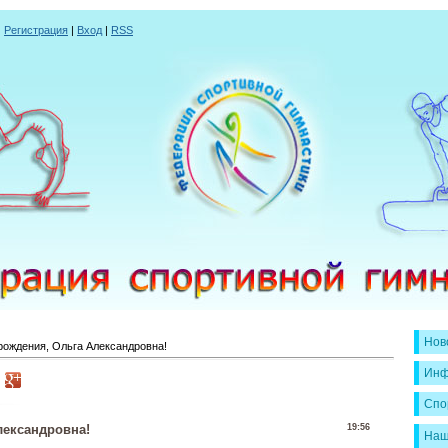
|
Регистрация
|
Вход
|
RSS
Нов
рождения, Ольга Александровна!
Инф
Спо
лександровна!
19:56
Наш