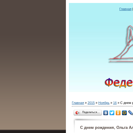
Главная
Главная
»
2015
»
Ноябрь
»
16
» С днем 
Поделиться…
С днем рождения, Ольга А