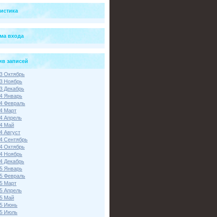
тистика
ма входа
ив записей
3 Октябрь
3 Ноябрь
3 Декабрь
4 Январь
4 Февраль
4 Март
4 Апрель
4 Май
4 Август
4 Сентябрь
4 Октябрь
4 Ноябрь
4 Декабрь
5 Январь
5 Февраль
5 Март
5 Апрель
5 Май
5 Июнь
5 Июль