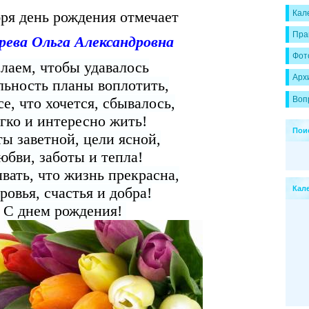
бря день рождения отмечает
Кал
Пра
рева Ольга Александровна
Фот
лаем, чтобы удавалось
Арх
льность планы воплотить,
Воп
се, что хочется, сбывалось,
гко и интересно жить!
Пои
ы заветной, цели ясной,
юбви, заботы и тепла!
вать, что жизнь прекрасна,
ровья, счастья и добра!
Кал
С днем рождения!