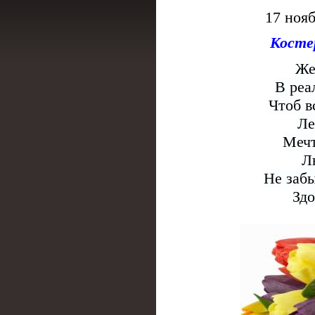
17 ноя
Косте
Же
В реа
Чтоб в
Ле
Мечт
Л
Не забы
Здо