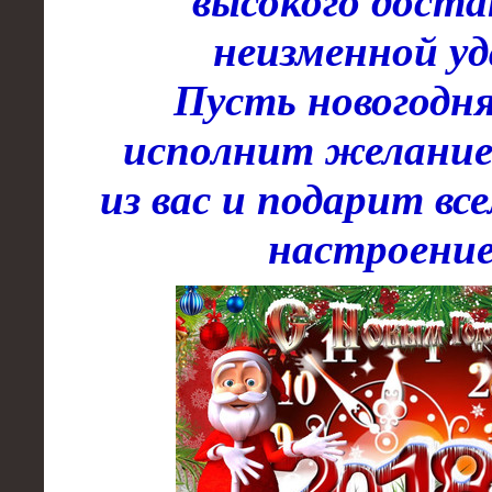
высокого доста
неизменной уд
Пусть новогодня
исполнит желание
из вас и подарит вс
настроени