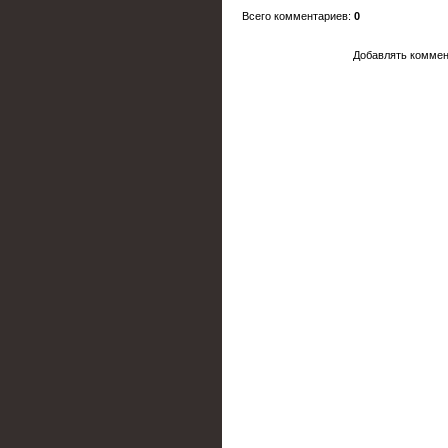
Всего комментариев
:
0
Добавлять коммен