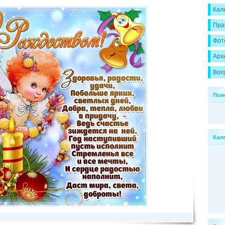
Кал
Пра
Фот
Арх
Воп
Пои
Кал