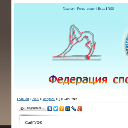
Главная
|
Регистрация
|
Вход
|
RSS
Главная
»
2020
»
Февраль
»
4
» СибГУФК
Поделиться…
СибГУФК