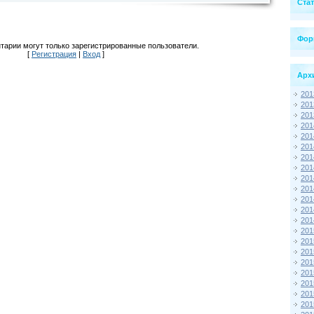
Ста
Фор
тарии могут только зарегистрированные пользователи.
[
Регистрация
|
Вход
]
Арх
201
201
201
201
201
201
201
201
201
201
201
201
201
201
201
201
201
201
201
201
201