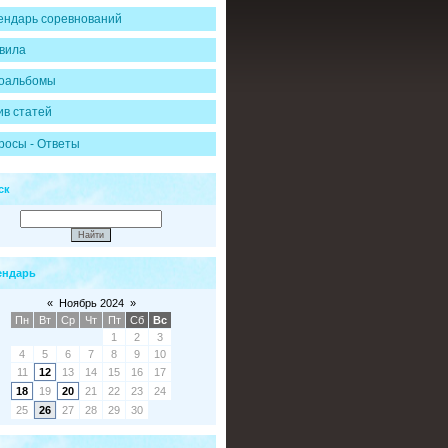
ендарь соревнований
вила
оальбомы
ив статей
росы - Ответы
ск
ендарь
«
Ноябрь 2024
»
Пн
Вт
Ср
Чт
Пт
Сб
Вс
1
2
3
4
5
6
7
8
9
10
11
12
13
14
15
16
17
18
19
20
21
22
23
24
25
26
27
28
29
30