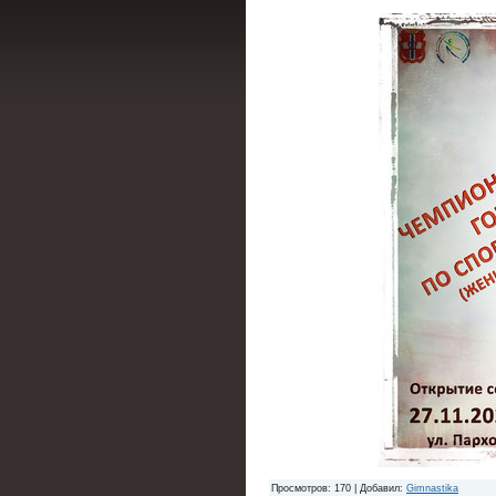
Просмотров
: 170 |
Добавил
:
Gimnastika