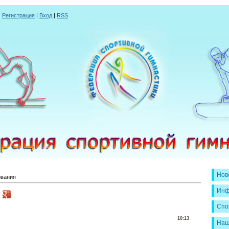
|
Регистрация
|
Вход
|
RSS
Нов
ования
Инф
Спо
10:13
Наш