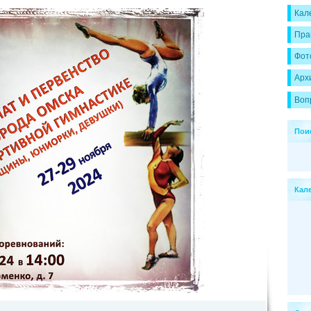
Кал
Пра
Фот
Арх
Воп
Пои
Кал