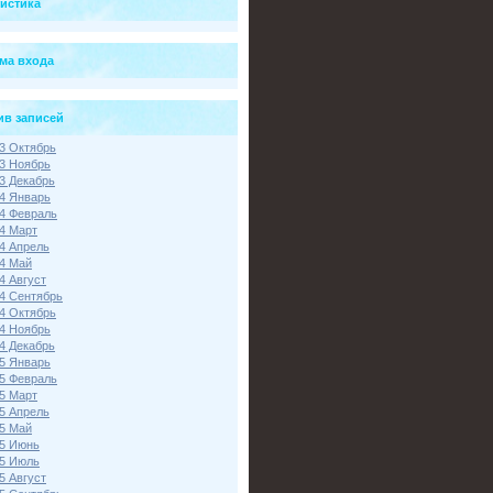
тистика
ма входа
ив записей
3 Октябрь
3 Ноябрь
3 Декабрь
4 Январь
4 Февраль
4 Март
4 Апрель
4 Май
4 Август
4 Сентябрь
4 Октябрь
4 Ноябрь
4 Декабрь
5 Январь
5 Февраль
5 Март
5 Апрель
5 Май
5 Июнь
5 Июль
5 Август