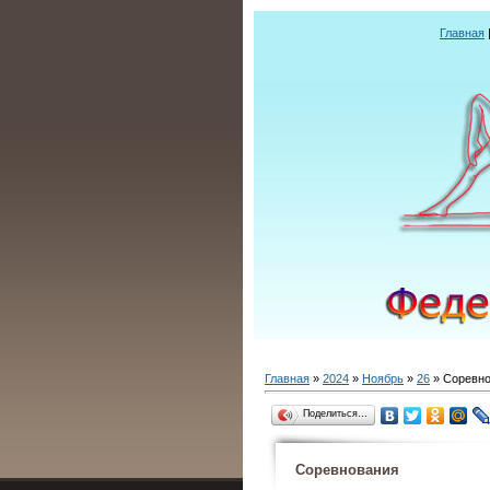
Главная
Главная
»
2024
»
Ноябрь
»
26
» Соревн
Поделиться…
Соревнования