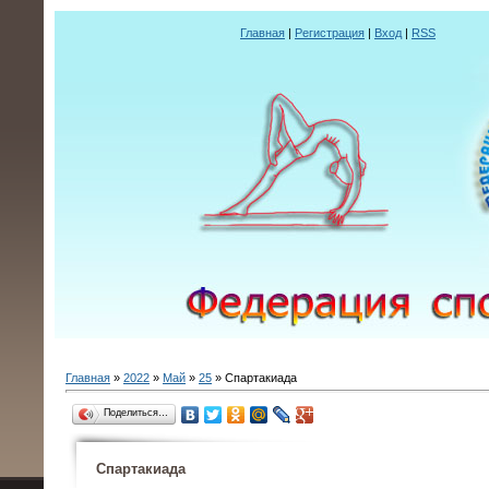
Главная
|
Регистрация
|
Вход
|
RSS
Главная
»
2022
»
Май
»
25
» Спартакиада
Поделиться…
Спартакиада