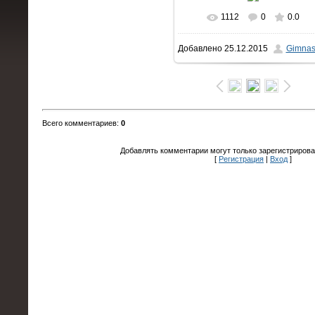
1112
0
0.0
В реальном размере
Добавлено
25.12.2015
Gimnas
1600x1066
/ 154.3Kb
Всего комментариев
:
0
Добавлять комментарии могут только зарегистрирова
[
Регистрация
|
Вход
]