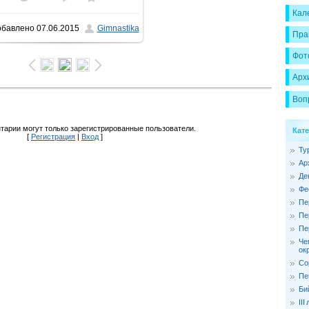
Кал
обавлено
07.06.2015
Gimnastika
1600x1200
/ 162.6Kb
Пра
Фот
Арх
Воп
тарии могут только зарегистрированные пользователи.
Кат
[
Регистрация
|
Вход
]
Ту
Ар
Де
Фе
Пе
Пе
Пе
Че
ок
Со
Пе
Би
II