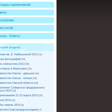
ендарь соревнований
вила
оальбомы
ив статей
росы - Ответы
егории раздела
рнир им. Е. Наймушиной 2013
[11]
хив фотографий
[53]
нь гимнастики 2013
[59]
стиваль в Морозовке
[16]
рвенство Омска - девушки
[24]
рвенство Омска - юноши
[33]
рвенство Омской области
[18]
мпионат Сибирского федерального
руга 2014
[10]
ревнования 21-22 марта 2014
[20]
нза 2014
[11]
йск апрель 2014
[4]
I летняя Спартакиада молодежи
[7]