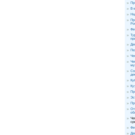
Пр
В 
На
Пр
Ро
Фе
Ту
пр
Де
Пе
Че
Че
му
Со
де
Ку
Ку
Пр
Эс
Пр
От
об
Че
ср
Фе
Де