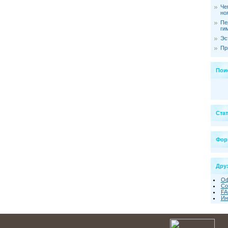
Че
но
Пе
ги
Эс
Пр
Пои
Ста
Фор
Друз
Оф
Со
FA
Ин