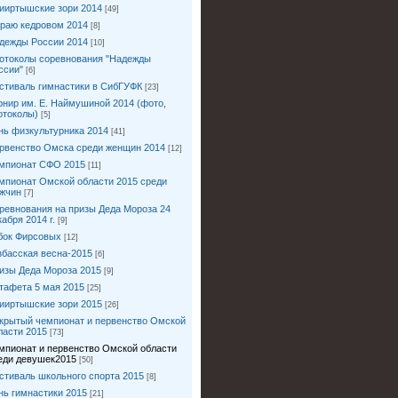
ииртышские зори 2014
[49]
краю кедровом 2014
[8]
дежды России 2014
[10]
отоколы соревнования "Надежды
ссии"
[6]
стиваль гимнастики в СибГУФК
[23]
рнир им. Е. Наймушиной 2014 (фото,
отоколы)
[5]
нь физкультурника 2014
[41]
рвенство Омска среди женщин 2014
[12]
мпионат СФО 2015
[11]
мпионат Омской области 2015 среди
жчин
[7]
ревнования на призы Деда Мороза 24
кабря 2014 г.
[9]
бок Фирсовых
[12]
збасская весна-2015
[6]
изы Деда Мороза 2015
[9]
тафета 5 мая 2015
[25]
ииртышские зори 2015
[26]
крытый чемпионат и первенство Омской
ласти 2015
[73]
мпионат и первенство Омской области
еди девушек2015
[50]
стиваль школьного спорта 2015
[8]
нь гимнастики 2015
[21]