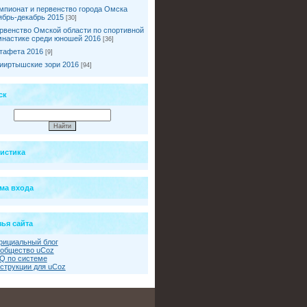
мпионат и первенство города Омска
ябрь-декабрь 2015
[30]
рвенство Омской области по спортивной
мнастике среди юношей 2016
[36]
тафета 2016
[9]
ииртышские зори 2016
[94]
ск
тистика
ма входа
ья сайта
ициальный блог
общество uCoz
Q по системе
струкции для uCoz