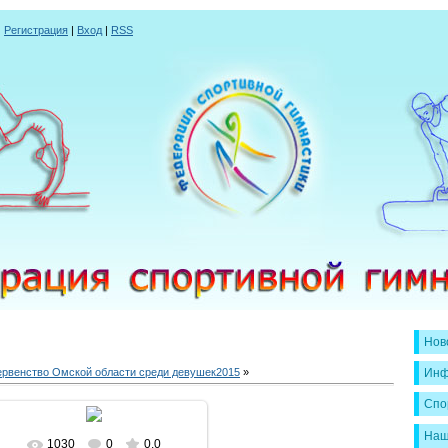
|
Регистрация
|
Вход
|
RSS
Нов
ервенство Омской области среди девушек2015
»
Инф
Спо
Наш
1030
0
0.0
В реальном размере