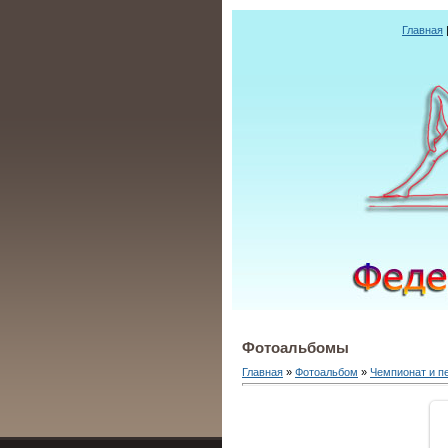
Главная
Фотоальбомы
Главная
»
Фотоальбом
»
Чемпионат и п