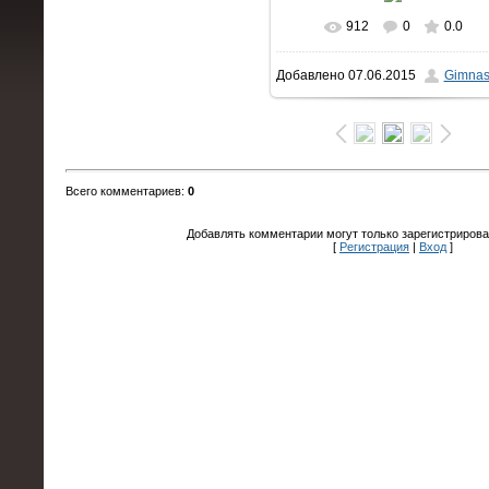
912
0
0.0
В реальном размере
Добавлено
07.06.2015
Gimnas
1600x1063
/ 198.1Kb
Всего комментариев
:
0
Добавлять комментарии могут только зарегистрирова
[
Регистрация
|
Вход
]