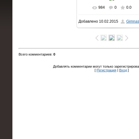
984
0
0.0
В реальном размере
Добавлено
10.02.2015
Gimnas
1600x1200
/ 245.2Kb
Всего комментариев
:
0
Добавлять комментарии могут только зарегистрирова
[
Регистрация
|
Вход
]