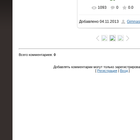
1093
0
0.0
В реальном размере
Добавлено
04.11.2013
Gimnas
1600x1503
/ 130.2Kb
Всего комментариев
:
0
Добавлять комментарии могут только зарегистрирова
[
Регистрация
|
Вход
]