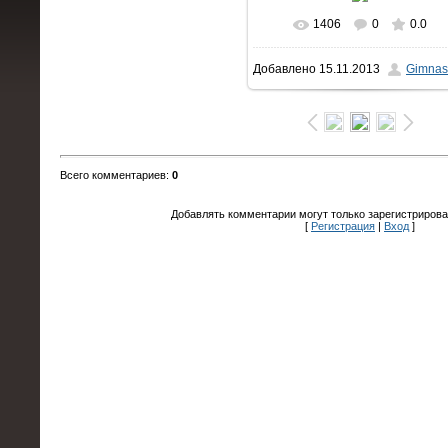
1406
0
0.0
В реальном размере
Добавлено
15.11.2013
Gimnas
1066x1600
/ 116.8Kb
Всего комментариев
:
0
Добавлять комментарии могут только зарегистрирова
[
Регистрация
|
Вход
]