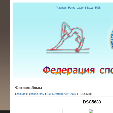
Главная
|
Регистрация
|
Вход
|
RSS
Фотоальбомы
Главная
»
Фотоальбом
»
День гимнастики 2015
» _DSC5683
_DSC5683