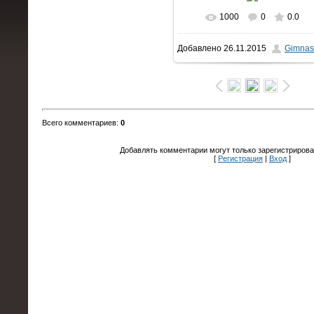
1000
0
0.0
В реальном размере
Добавлено
26.11.2015
Gimnas
1600x1064
/ 175.6Kb
Всего комментариев
:
0
Добавлять комментарии могут только зарегистрирова
[
Регистрация
|
Вход
]