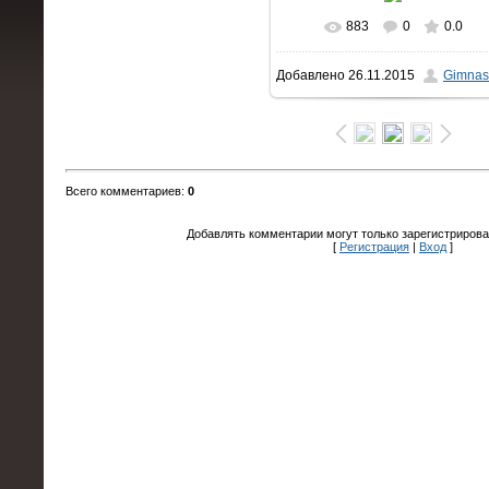
883
0
0.0
В реальном размере
Добавлено
26.11.2015
Gimnas
1600x1064
/ 186.2Kb
Всего комментариев
:
0
Добавлять комментарии могут только зарегистрирова
[
Регистрация
|
Вход
]