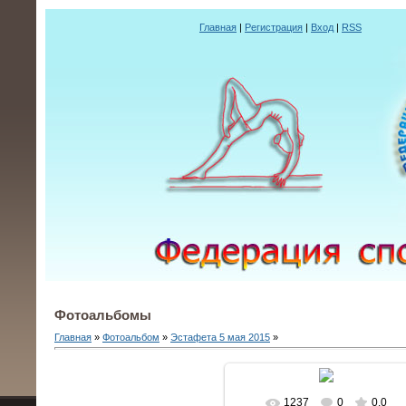
Главная
|
Регистрация
|
Вход
|
RSS
Фотоальбомы
Главная
»
Фотоальбом
»
Эстафета 5 мая 2015
»
1237
0
0.0
В реальном размере
604x4