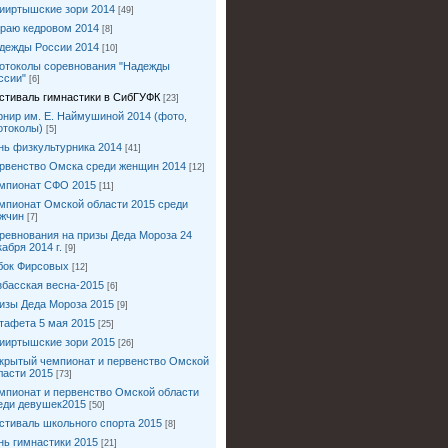
ииртышские зори 2014
[49]
краю кедровом 2014
[8]
дежды России 2014
[10]
отоколы соревнования "Надежды
ссии"
[6]
стиваль гимнастики в СибГУФК
[23]
рнир им. Е. Наймушиной 2014 (фото,
отоколы)
[5]
нь физкультурника 2014
[41]
рвенство Омска среди женщин 2014
[12]
мпионат СФО 2015
[11]
мпионат Омской области 2015 среди
жчин
[7]
ревнования на призы Деда Мороза 24
кабря 2014 г.
[9]
бок Фирсовых
[12]
збасская весна-2015
[6]
изы Деда Мороза 2015
[9]
тафета 5 мая 2015
[25]
ииртышские зори 2015
[26]
крытый чемпионат и первенство Омской
ласти 2015
[73]
мпионат и первенство Омской области
еди девушек2015
[50]
стиваль школьного спорта 2015
[8]
нь гимнастики 2015
[21]