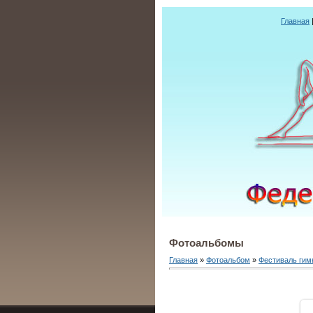
Главная
Фотоальбомы
Главная
»
Фотоальбом
»
Фестиваль гим