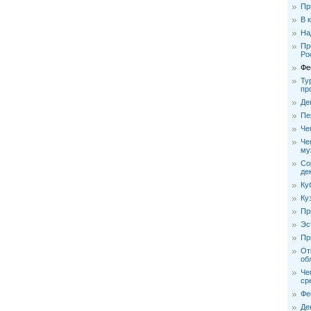
Пр
В 
На
Пр
Ро
Фе
Ту
пр
Де
Пе
Че
Че
му
Со
де
Ку
Ку
Пр
Эс
Пр
От
об
Че
ср
Фе
Де