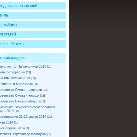
ендарь соревнований
вила
оальбомы
ив статей
росы - Ответы
егории раздела
рнир им. Е. Наймушиной 2013
[11]
хив фотографий
[53]
нь гимнастики 2013
[59]
стиваль в Морозовке
[16]
рвенство Омска - девушки
[24]
рвенство Омска - юноши
[33]
рвенство Омской области
[18]
мпионат Сибирского федерального
руга 2014
[10]
ревнования 21-22 марта 2014
[20]
нза 2014
[11]
йск апрель 2014
[4]
I летняя Спартакиада молодежи
[7]