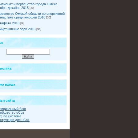
мпионат и первенство города Омска
ябрь-декабрь 2015
[30]
рвенство Омской области по спортивной
мнастике среди юношей 2016
[36]
тафета 2016
[9]
ииртышские зори 2016
[94]
ск
тистика
ма входа
ья сайта
ициальный блог
общество uCoz
Q по системе
струкции для uCoz