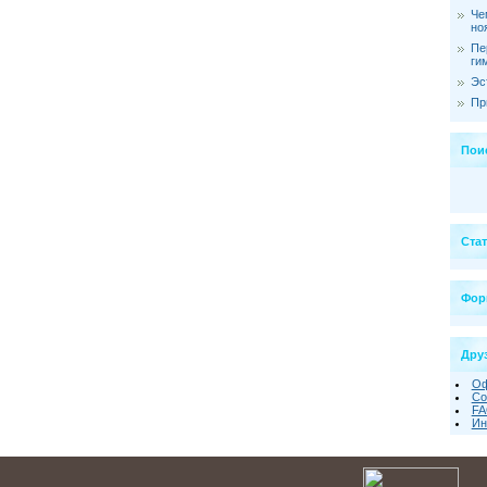
Че
но
Пе
ги
Эс
Пр
Пои
Ста
Фор
Друз
Оф
Со
FA
Ин