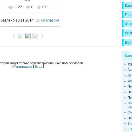
Кал
1122
0
0.0
В реальном размере
640x428
/
Пра
обавлено
10.11.2014
Gimnastika
184.7Kb
Фот
Арх
Воп
Кат
тарии могут только зарегистрированные пользователи.
Ту
[
Регистрация
|
Вход
]
Ар
Де
Фе
Пе
Пе
Пе
Че
ок
Со
Пе
Би
II