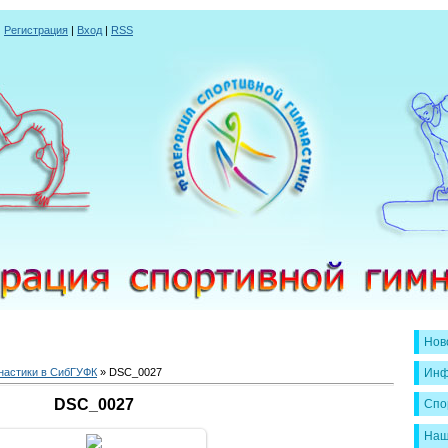
|
Регистрация
|
Вход
|
RSS
Нов
настики в СибГУФК
» DSC_0027
Инф
DSC_0027
Спо
Наш