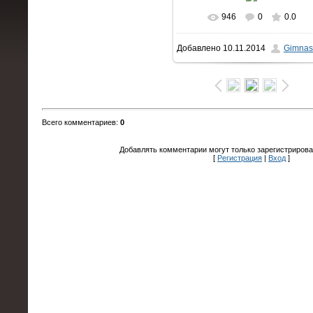
946
0
0.0
В реальном размере
640x4
Добавлено
10.11.2014
Gimnas
132.1Kb
Всего комментариев
:
0
Добавлять комментарии могут только зарегистрирова
[
Регистрация
|
Вход
]