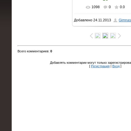
1098
0
0.0
В реальном размере
Добавлено
24.11.2013
Gimnas
1600x1200
/ 144.6Kb
Всего комментариев
:
0
Добавлять комментарии могут только зарегистрирова
[
Регистрация
|
Вход
]