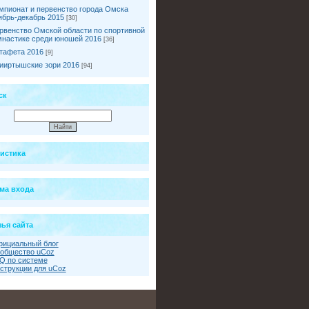
мпионат и первенство города Омска
ябрь-декабрь 2015
[30]
рвенство Омской области по спортивной
мнастике среди юношей 2016
[36]
тафета 2016
[9]
ииртышские зори 2016
[94]
ск
тистика
ма входа
ья сайта
ициальный блог
общество uCoz
Q по системе
струкции для uCoz