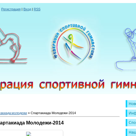
|
Регистрация
|
Вход
|
RSS
Нов
ртакиада молодежи
» Спартакиада Молодежи-2014
Инф
артакиада Молодежи-2014
Спо
Наш