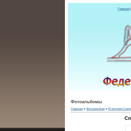
Главная
Фотоальбомы
Главная
»
Фотоальбом
»
III летняя Спа
Сп