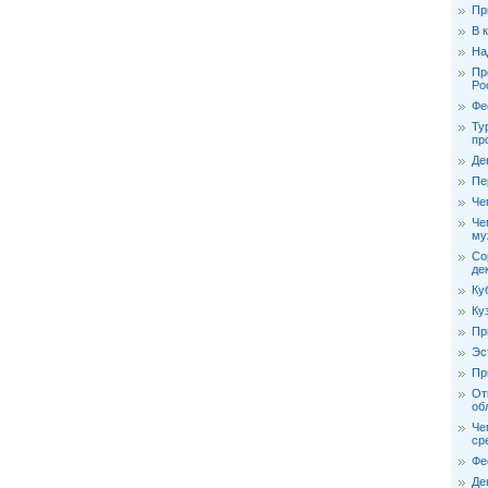
Пр
В 
На
Пр
Ро
Фе
Ту
пр
Де
Пе
Че
Че
му
Со
де
Ку
Ку
Пр
Эс
Пр
От
об
Че
ср
Фе
Де