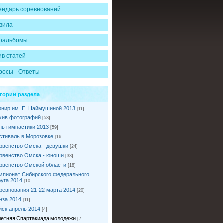
ендарь соревнований
вила
оальбомы
ив статей
росы - Ответы
егории раздела
рнир им. Е. Наймушиной 2013
[11]
хив фотографий
[53]
нь гимнастики 2013
[59]
стиваль в Морозовке
[16]
рвенство Омска - девушки
[24]
рвенство Омска - юноши
[33]
рвенство Омской области
[18]
мпионат Сибирского федерального
руга 2014
[10]
ревнования 21-22 марта 2014
[20]
нза 2014
[11]
йск апрель 2014
[4]
I летняя Спартакиада молодежи
[7]