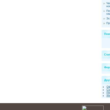
Че
но
Пе
ги
Эс
Пр
Пои
Ста
Фор
Друз
Оф
Со
FA
Ин