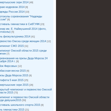
ииртышские зори 2014
[49]
краю кедровом 2014
[8]
дежды России 2014
[10]
отоколы соревнования "Надежды
ссии"
[6]
стиваль гимнастики в СибГУФК
[23]
рнир им. Е. Наймушиной 2014 (фото,
отоколы)
[5]
нь физкультурника 2014
[41]
рвенство Омска среди женщин 2014
[12]
мпионат СФО 2015
[11]
мпионат Омской области 2015 среди
жчин
[7]
ревнования на призы Деда Мороза 24
кабря 2014 г.
[9]
бок Фирсовых
[12]
збасская весна-2015
[6]
изы Деда Мороза 2015
[9]
тафета 5 мая 2015
[25]
ииртышские зори 2015
[26]
крытый чемпионат и первенство Омской
ласти 2015
[73]
мпионат и первенство Омской области
еди девушек2015
[50]
стиваль школьного спорта 2015
[8]
нь гимнастики 2015
[21]