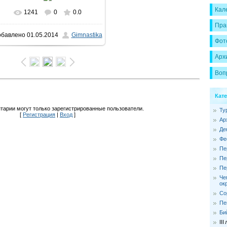
Кал
1241
0
0.0
В реальном размере
720x960
/
Пра
обавлено
01.05.2014
Gimnastika
156.4Kb
Фот
Арх
Воп
Кат
тарии могут только зарегистрированные пользователи.
Ту
[
Регистрация
|
Вход
]
Ар
Де
Фе
Пе
Пе
Пе
Че
ок
Со
Пе
Би
II