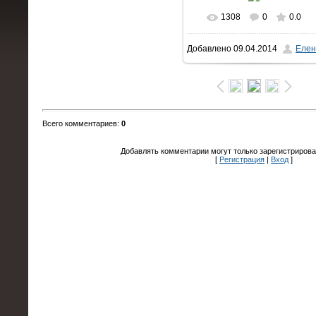
1308
0
0.0
В реальном размере
Добавлено
09.04.2014
Елен
1066x1600
/ 152.4Kb
Всего комментариев
:
0
Добавлять комментарии могут только зарегистрирова
[
Регистрация
|
Вход
]