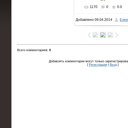
1170
0
0.0
В реальном размере
Добавлено
09.04.2014
Елен
1600x1066
/ 171.3Kb
Всего комментариев
:
0
Добавлять комментарии могут только зарегистрирова
[
Регистрация
|
Вход
]