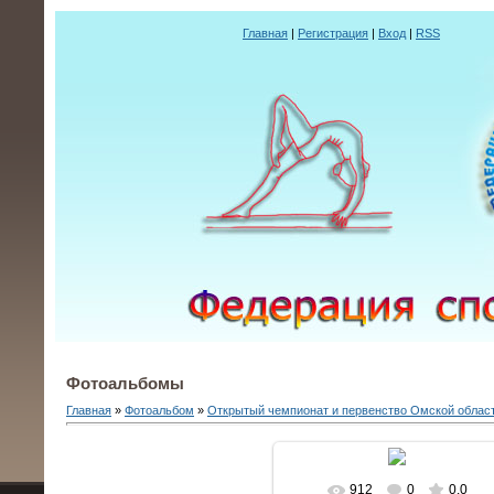
Главная
|
Регистрация
|
Вход
|
RSS
Фотоальбомы
Главная
»
Фотоальбом
»
Открытый чемпионат и первенство Омской облас
912
0
0.0
В реальном размере