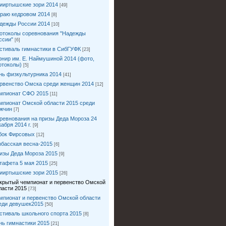
ииртышские зори 2014
[49]
краю кедровом 2014
[8]
дежды России 2014
[10]
отоколы соревнования "Надежды
ссии"
[6]
стиваль гимнастики в СибГУФК
[23]
рнир им. Е. Наймушиной 2014 (фото,
отоколы)
[5]
нь физкультурника 2014
[41]
рвенство Омска среди женщин 2014
[12]
мпионат СФО 2015
[11]
мпионат Омской области 2015 среди
жчин
[7]
ревнования на призы Деда Мороза 24
кабря 2014 г.
[9]
бок Фирсовых
[12]
збасская весна-2015
[6]
изы Деда Мороза 2015
[9]
тафета 5 мая 2015
[25]
ииртышские зори 2015
[26]
крытый чемпионат и первенство Омской
ласти 2015
[73]
мпионат и первенство Омской области
еди девушек2015
[50]
стиваль школьного спорта 2015
[8]
нь гимнастики 2015
[21]