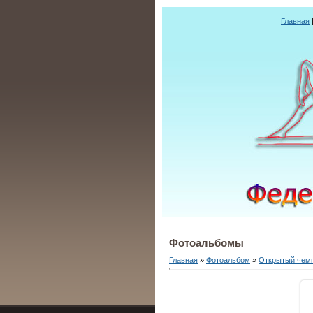
Главная
Фотоальбомы
Главная
»
Фотоальбом
»
Открытый чемп