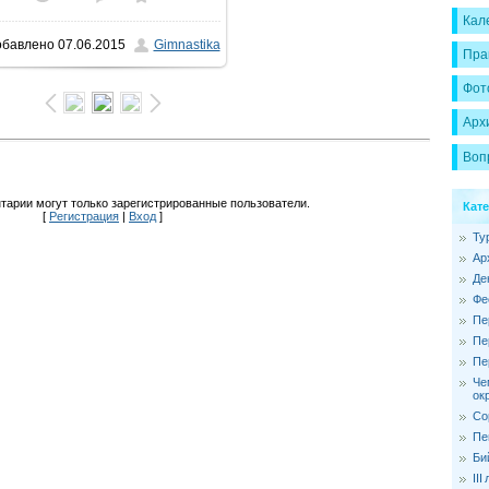
Кал
обавлено
07.06.2015
Gimnastika
1066x1600
/ 168.3Kb
Пра
Фот
Арх
Воп
тарии могут только зарегистрированные пользователи.
Кат
[
Регистрация
|
Вход
]
Ту
Ар
Де
Фе
Пе
Пе
Пе
Че
ок
Со
Пе
Би
II