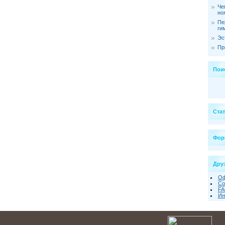
Че
но
Пе
ги
Эс
Пр
Пои
Ста
Фор
Друз
Оф
Со
FA
Ин