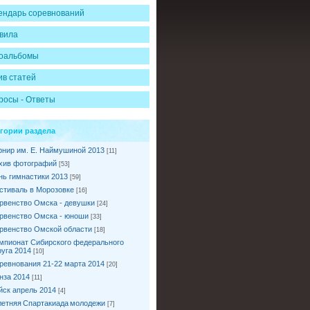
ендарь соревнований
вила
оальбомы
ив статей
росы - Ответы
егории раздела
рнир им. Е. Наймушиной 2013
[11]
хив фотографий
[53]
нь гимнастики 2013
[59]
стиваль в Морозовке
[16]
рвенство Омска - девушки
[24]
рвенство Омска - юноши
[33]
рвенство Омской области
[18]
мпионат Сибирского федерального
руга 2014
[10]
ревнования 21-22 марта 2014
[20]
нза 2014
[11]
йск апрель 2014
[4]
I летняя Спартакиада молодежи
[7]