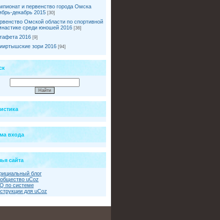
мпионат и первенство города Омска
ябрь-декабрь 2015
[30]
рвенство Омской области по спортивной
мнастике среди юношей 2016
[36]
тафета 2016
[9]
ииртышские зори 2016
[94]
ск
тистика
ма входа
ья сайта
ициальный блог
общество uCoz
Q по системе
струкции для uCoz