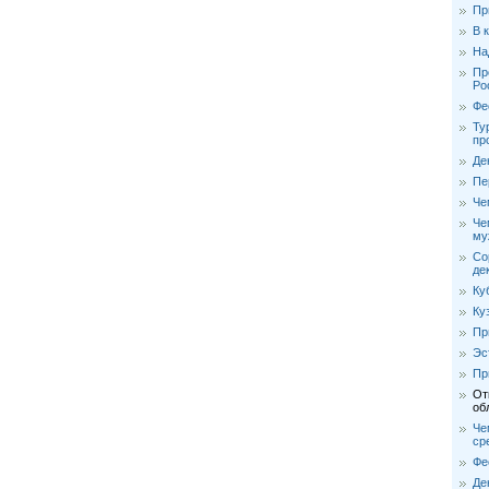
Пр
В 
На
Пр
Ро
Фе
Ту
пр
Де
Пе
Че
Че
му
Со
де
Ку
Ку
Пр
Эс
Пр
От
об
Че
ср
Фе
Де