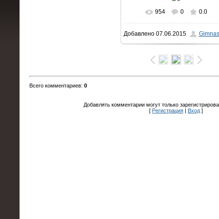
954
0
0.0
В реальном размере
Добавлено
07.06.2015
Gimnas
1600x1066
/ 218.0Kb
Всего комментариев
:
0
Добавлять комментарии могут только зарегистрирова
[
Регистрация
|
Вход
]