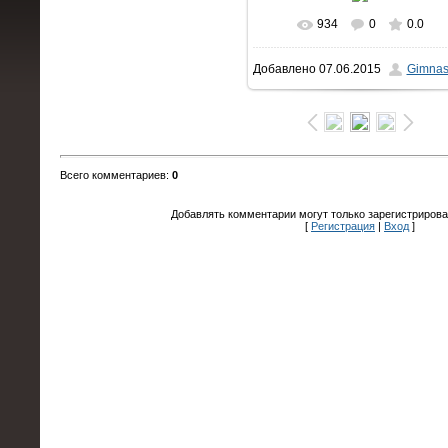
934
0
0.0
В реальном размере
Добавлено
07.06.2015
Gimnas
1066x1600
/ 146.6Kb
Всего комментариев
:
0
Добавлять комментарии могут только зарегистрирова
[
Регистрация
|
Вход
]