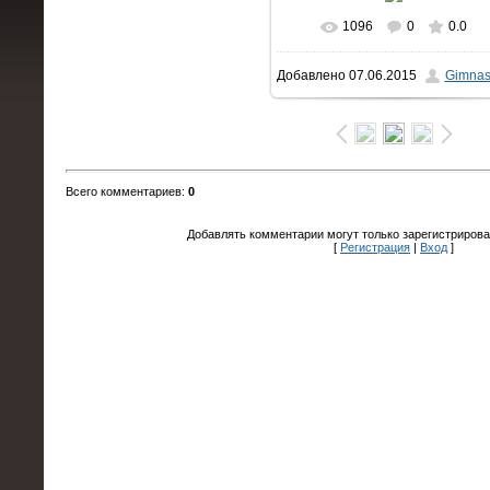
1096
0
0.0
В реальном размере
Добавлено
07.06.2015
Gimnas
1600x1066
/ 214.1Kb
Всего комментариев
:
0
Добавлять комментарии могут только зарегистрирова
[
Регистрация
|
Вход
]