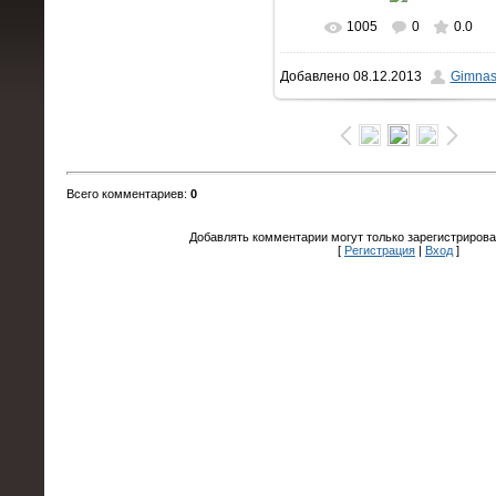
1005
0
0.0
В реальном размере
Добавлено
08.12.2013
Gimnas
1200x1600
/ 164.9Kb
Всего комментариев
:
0
Добавлять комментарии могут только зарегистрирова
[
Регистрация
|
Вход
]