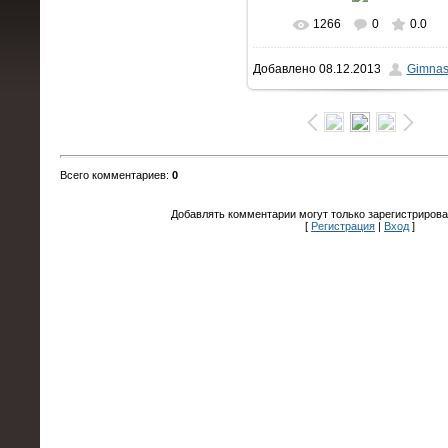
1266
0
0.0
В реальном размере
994x1
Добавлено
08.12.2013
Gimnas
/ 94.1Kb
Всего комментариев
:
0
Добавлять комментарии могут только зарегистрирова
[
Регистрация
|
Вход
]