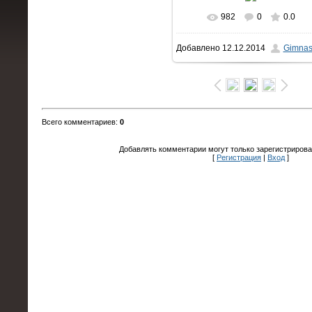
982
0
0.0
В реальном размере
Добавлено
12.12.2014
Gimnas
1600x1063
/ 158.8Kb
Всего комментариев
:
0
Добавлять комментарии могут только зарегистрирова
[
Регистрация
|
Вход
]