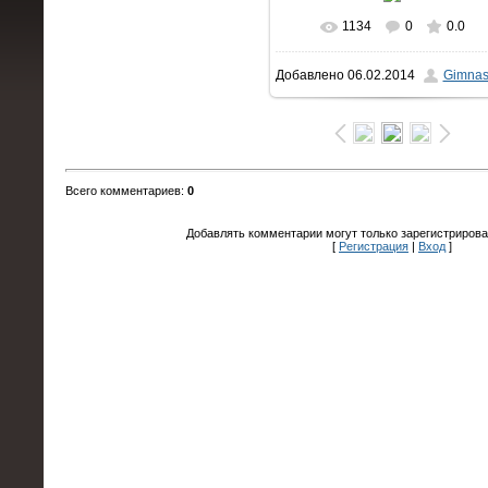
1134
0
0.0
В реальном размере
Добавлено
06.02.2014
Gimnas
1600x1063
/ 159.4Kb
Всего комментариев
:
0
Добавлять комментарии могут только зарегистрирова
[
Регистрация
|
Вход
]