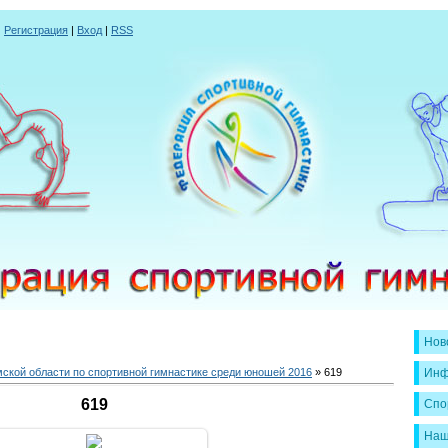
|
Регистрация
|
Вход
|
RSS
Нов
ской области по спортивной гимнастике среди юношей 2016
» 619
Инф
619
Спо
Наш