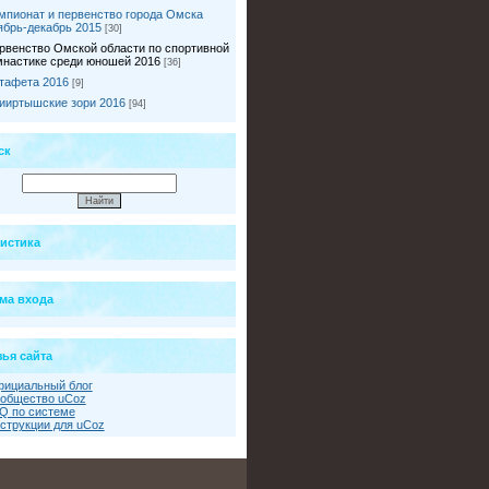
мпионат и первенство города Омска
ябрь-декабрь 2015
[30]
рвенство Омской области по спортивной
мнастике среди юношей 2016
[36]
тафета 2016
[9]
ииртышские зори 2016
[94]
ск
тистика
ма входа
ья сайта
ициальный блог
общество uCoz
Q по системе
струкции для uCoz