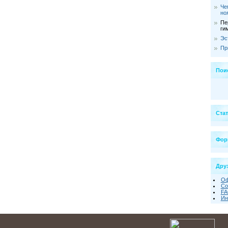
Че
но
Пе
ги
Эс
Пр
Пои
Ста
Фор
Друз
Оф
Со
FA
Ин