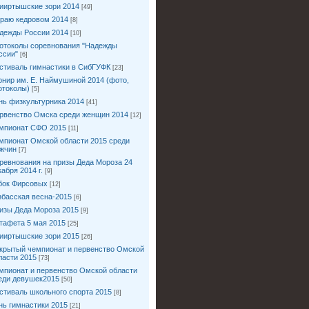
ииртышские зори 2014
[49]
краю кедровом 2014
[8]
дежды России 2014
[10]
отоколы соревнования "Надежды
ссии"
[6]
стиваль гимнастики в СибГУФК
[23]
рнир им. Е. Наймушиной 2014 (фото,
отоколы)
[5]
нь физкультурника 2014
[41]
рвенство Омска среди женщин 2014
[12]
мпионат СФО 2015
[11]
мпионат Омской области 2015 среди
жчин
[7]
ревнования на призы Деда Мороза 24
кабря 2014 г.
[9]
бок Фирсовых
[12]
збасская весна-2015
[6]
изы Деда Мороза 2015
[9]
тафета 5 мая 2015
[25]
ииртышские зори 2015
[26]
крытый чемпионат и первенство Омской
ласти 2015
[73]
мпионат и первенство Омской области
еди девушек2015
[50]
стиваль школьного спорта 2015
[8]
нь гимнастики 2015
[21]