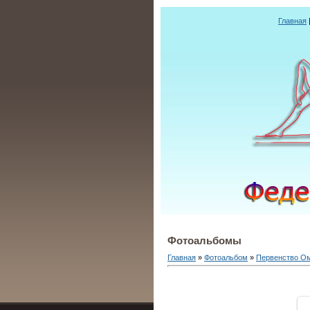
Главная
Фотоальбомы
Главная
»
Фотоальбом
»
Первенство Ом