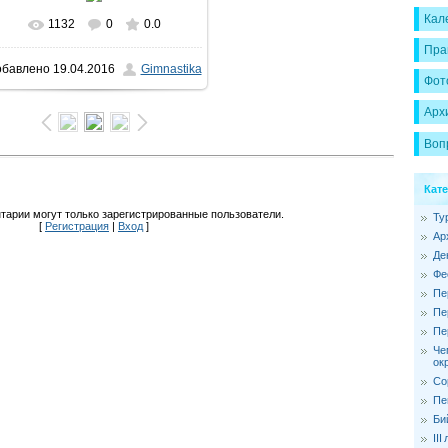
Кал
1132
0
0.0
В реальном размере
Пра
обавлено
19.04.2016
Gimnastika
1600x1066
/ 153.9Kb
Фот
Арх
Воп
Кат
тарии могут только зарегистрированные пользователи.
Ту
[
Регистрация
|
Вход
]
Ар
Де
Фе
Пе
Пе
Пе
Че
ок
Со
Пе
Би
II