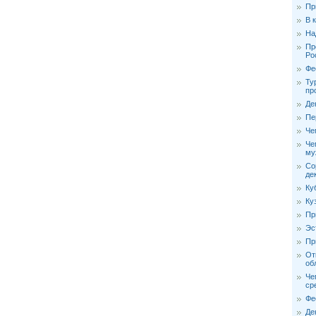
Пр
В 
На
Пр
Ро
Фе
Ту
пр
Де
Пе
Че
Че
му
Со
де
Ку
Ку
Пр
Эс
Пр
От
об
Че
ср
Фе
Де