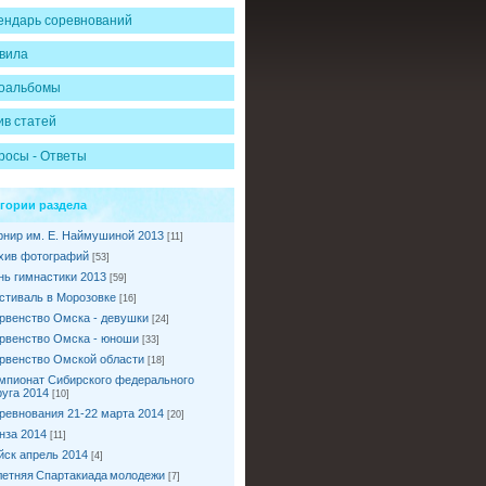
ендарь соревнований
вила
оальбомы
ив статей
росы - Ответы
егории раздела
рнир им. Е. Наймушиной 2013
[11]
хив фотографий
[53]
нь гимнастики 2013
[59]
стиваль в Морозовке
[16]
рвенство Омска - девушки
[24]
рвенство Омска - юноши
[33]
рвенство Омской области
[18]
мпионат Сибирского федерального
руга 2014
[10]
ревнования 21-22 марта 2014
[20]
нза 2014
[11]
йск апрель 2014
[4]
I летняя Спартакиада молодежи
[7]