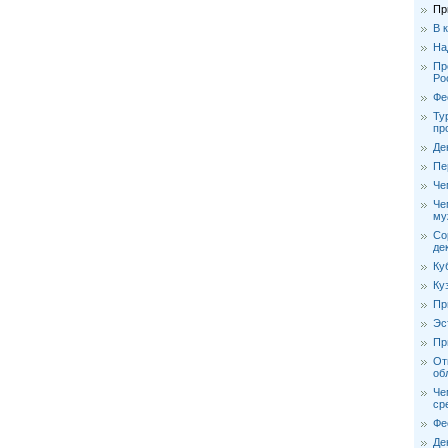
Пр
В 
На
Пр
Ро
Фе
Ту
пр
Де
Пе
Че
Че
му
Со
де
Ку
Ку
Пр
Эс
Пр
От
об
Че
ср
Фе
Де