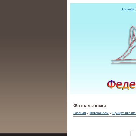
Главная
Фотоальбомы
Главная
»
Фотоальбом
»
Прииртышские 