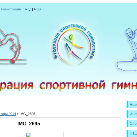
|
Регистрация
|
Вход
|
RSS
Нов
зори 2014
» IMG_2695
Инф
IMG_2695
Спо
Наш