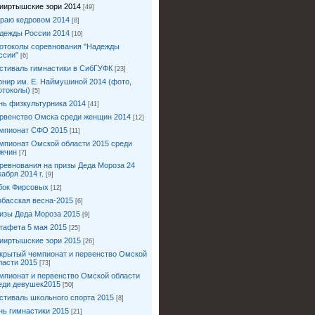
ииртышские зори 2014
[49]
краю кедровом 2014
[8]
дежды России 2014
[10]
отоколы соревнования "Надежды
ссии"
[6]
стиваль гимнастики в СибГУФК
[23]
рнир им. Е. Наймушиной 2014 (фото,
отоколы)
[5]
нь физкультурника 2014
[41]
рвенство Омска среди женщин 2014
[12]
мпионат СФО 2015
[11]
мпионат Омской области 2015 среди
жчин
[7]
ревнования на призы Деда Мороза 24
кабря 2014 г.
[9]
бок Фирсовых
[12]
збасская весна-2015
[6]
изы Деда Мороза 2015
[9]
тафета 5 мая 2015
[25]
ииртышские зори 2015
[26]
крытый чемпионат и первенство Омской
ласти 2015
[73]
мпионат и первенство Омской области
еди девушек2015
[50]
стиваль школьного спорта 2015
[8]
нь гимнастики 2015
[21]