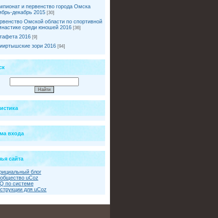
мпионат и первенство города Омска
ябрь-декабрь 2015
[30]
рвенство Омской области по спортивной
мнастике среди юношей 2016
[36]
тафета 2016
[9]
ииртышские зори 2016
[94]
ск
тистика
ма входа
ья сайта
ициальный блог
общество uCoz
Q по системе
струкции для uCoz