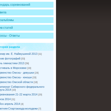
ендарь соревнований
вила
оальбомы
ив статей
росы - Ответы
егории раздела
рнир им. Е. Наймушиной 2013
[11]
хив фотографий
[53]
нь гимнастики 2013
[59]
стиваль в Морозовке
[16]
рвенство Омска - девушки
[24]
рвенство Омска - юноши
[33]
рвенство Омской области
[18]
мпионат Сибирского федерального
руга 2014
[10]
ревнования 21-22 марта 2014
[20]
нза 2014
[11]
йск апрель 2014
[4]
I летняя Спартакиада молодежи
[7]