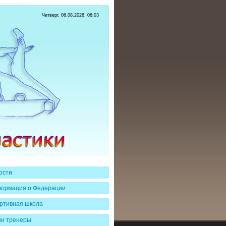
Четверг, 06.08.2026, 06:03
ости
ормация о Федерации
ртивная школа
и тренеры