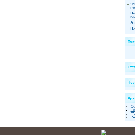
Че
но
Пе
ги
Эс
Пр
Пои
Ста
Фор
Друз
Оф
Со
FA
Ин