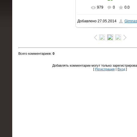
979
0
0.0
В реальном размере
Добавлено
27.05.2014
Gimnas
1600x1066
/ 169.8Kb
Всего комментариев
:
0
Добавлять комментарии могут только зарегистрирова
[
Регистрация
|
Вход
]