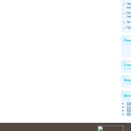
Че
но
Пе
ги
Эс
Пр
Пои
Ста
Фор
Друз
Оф
Со
FA
Ин