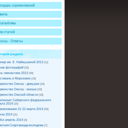
ендарь соревнований
вила
оальбомы
ив статей
росы - Ответы
егории раздела
рнир им. Е. Наймушиной 2013
[11]
хив фотографий
[53]
нь гимнастики 2013
[59]
стиваль в Морозовке
[16]
рвенство Омска - девушки
[24]
рвенство Омска - юноши
[33]
рвенство Омской области
[18]
мпионат Сибирского федерального
руга 2014
[10]
ревнования 21-22 марта 2014
[20]
нза 2014
[11]
йск апрель 2014
[4]
I летняя Спартакиада молодежи
[7]