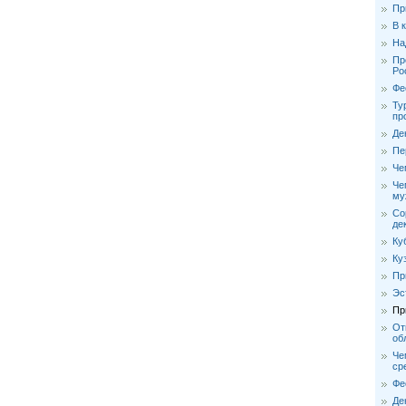
Пр
В 
На
Пр
Ро
Фе
Ту
пр
Де
Пе
Че
Че
му
Со
де
Ку
Ку
Пр
Эс
Пр
От
об
Че
ср
Фе
Де