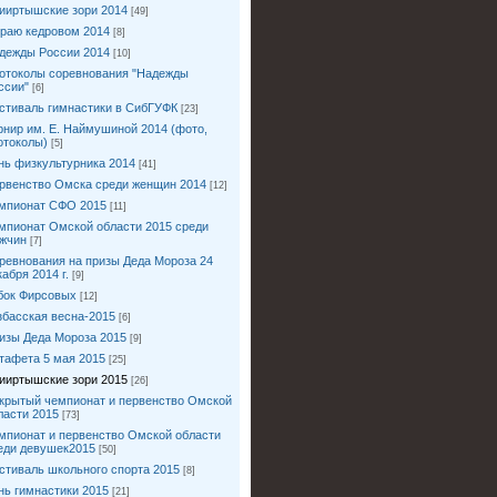
ииртышские зори 2014
[49]
краю кедровом 2014
[8]
дежды России 2014
[10]
отоколы соревнования "Надежды
ссии"
[6]
стиваль гимнастики в СибГУФК
[23]
рнир им. Е. Наймушиной 2014 (фото,
отоколы)
[5]
нь физкультурника 2014
[41]
рвенство Омска среди женщин 2014
[12]
мпионат СФО 2015
[11]
мпионат Омской области 2015 среди
жчин
[7]
ревнования на призы Деда Мороза 24
кабря 2014 г.
[9]
бок Фирсовых
[12]
збасская весна-2015
[6]
изы Деда Мороза 2015
[9]
тафета 5 мая 2015
[25]
ииртышские зори 2015
[26]
крытый чемпионат и первенство Омской
ласти 2015
[73]
мпионат и первенство Омской области
еди девушек2015
[50]
стиваль школьного спорта 2015
[8]
нь гимнастики 2015
[21]