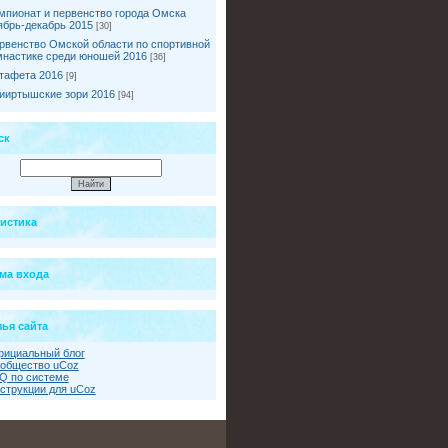
мпионат и первенство города Омска
ябрь-декабрь 2015
[30]
рвенство Омской области по спортивной
мнастике среди юношей 2016
[36]
тафета 2016
[9]
ииртышские зори 2016
[94]
ск
тистика
ма входа
ья сайта
ициальный блог
общество uCoz
Q по системе
струкции для uCoz