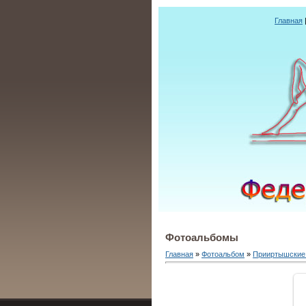
Главная
Фотоальбомы
Главная
»
Фотоальбом
»
Прииртышские 