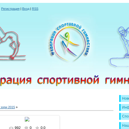
|
Регистрация
|
Вход
|
RSS
Нов
зори 2015
»
Инф
Спо
Наш
992
0
0.0
В реальном размере