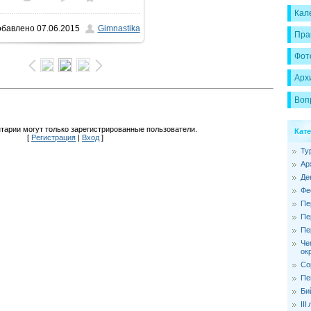
Кал
обавлено
07.06.2015
Gimnastika
1600x1066
/ 83.5Kb
Пра
Фот
Арх
Воп
тарии могут только зарегистрированные пользователи.
Кат
[
Регистрация
|
Вход
]
Ту
Ар
Де
Фе
Пе
Пе
Пе
Че
ок
Со
Пе
Би
II