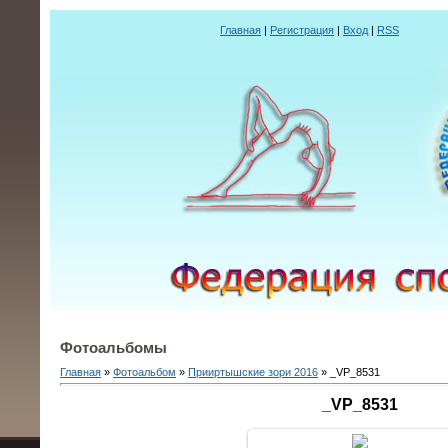
Главная
|
Регистрация
|
Вход
|
RSS
Фотоальбомы
Главная
»
Фотоальбом
»
Прииртышские зори 2016
» _VP_8531
_VP_8531