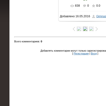
838
0
0.0
В реальном размере
Добавлено
16.05.2016
Gimnas
1500x1000
/ 812.5Kb
Всего комментариев
:
0
Добавлять комментарии могут только зарегистрирова
[
Регистрация
|
Вход
]