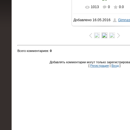
1013
0
0.0
В реальном размере
Добавлено
16.05.2016
Gimnas
1500x1000
/ 747.2Kb
Всего комментариев
:
0
Добавлять комментарии могут только зарегистрирова
[
Регистрация
|
Вход
]