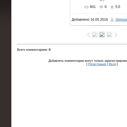
941
0
5.0
В реальном размере
Добавлено
16.05.2016
Gimnas
1500x1000
/ 1010.6Kb
Всего комментариев
:
0
Добавлять комментарии могут только зарегистрирова
[
Регистрация
|
Вход
]