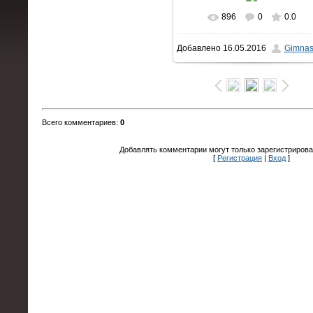
896
0
0.0
В реальном размере
Добавлено
16.05.2016
Gimnas
1500x1000
/ 938.1Kb
Всего комментариев
:
0
Добавлять комментарии могут только зарегистрирова
[
Регистрация
|
Вход
]