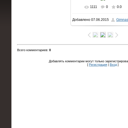
1111
0
0.0
В реальном размере
Добавлено
07.06.2015
Gimnas
1600x1063
/ 204.8Kb
Всего комментариев
:
0
Добавлять комментарии могут только зарегистрирова
[
Регистрация
|
Вход
]