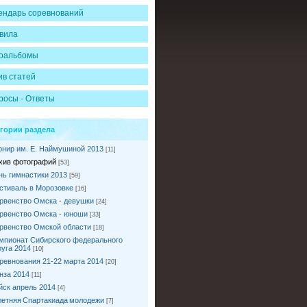
ендарь соревнований
вила
оальбомы
ив статей
росы - Ответы
егории раздела
рнир им. Е. Наймушиной 2013
[11]
хив фотографий
[53]
нь гимнастики 2013
[59]
стиваль в Морозовке
[16]
рвенство Омска - девушки
[24]
рвенство Омска - юноши
[33]
рвенство Омской области
[18]
мпионат Сибирского федерального
руга 2014
[10]
ревнования 21-22 марта 2014
[20]
нза 2014
[11]
йск апрель 2014
[4]
I летняя Спартакиада молодежи
[7]