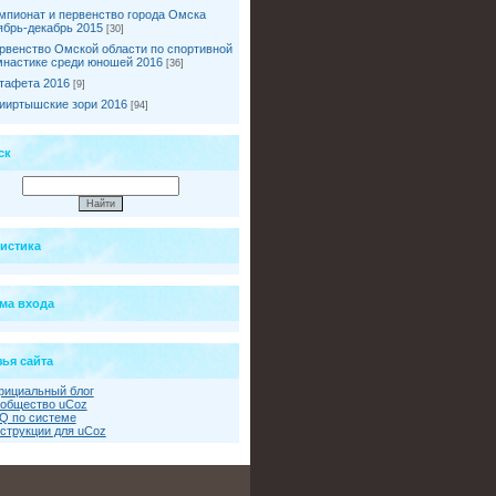
мпионат и первенство города Омска
ябрь-декабрь 2015
[30]
рвенство Омской области по спортивной
мнастике среди юношей 2016
[36]
тафета 2016
[9]
ииртышские зори 2016
[94]
ск
тистика
ма входа
ья сайта
ициальный блог
общество uCoz
Q по системе
струкции для uCoz