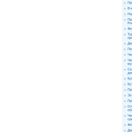
Пр
В 
На
Пр
Ро
Фе
Ту
пр
Де
Пе
Че
Че
му
Со
де
Ку
Ку
Пр
Эс
Пр
От
об
Че
ср
Фе
Де