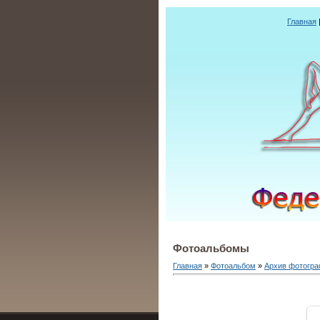
Главная
Фотоальбомы
Главная
»
Фотоальбом
»
Архив фотогр