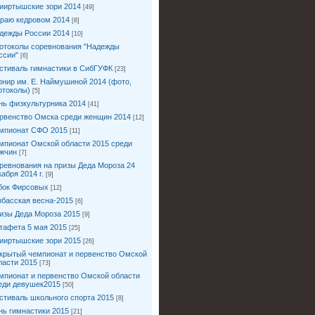
ииртышские зори 2014
[49]
краю кедровом 2014
[8]
дежды России 2014
[10]
отоколы соревнования "Надежды
ссии"
[6]
стиваль гимнастики в СибГУФК
[23]
рнир им. Е. Наймушиной 2014 (фото,
отоколы)
[5]
нь физкультурника 2014
[41]
рвенство Омска среди женщин 2014
[12]
мпионат СФО 2015
[11]
мпионат Омской области 2015 среди
жчин
[7]
ревнования на призы Деда Мороза 24
кабря 2014 г.
[9]
бок Фирсовых
[12]
збасская весна-2015
[6]
изы Деда Мороза 2015
[9]
тафета 5 мая 2015
[25]
ииртышские зори 2015
[26]
крытый чемпионат и первенство Омской
ласти 2015
[73]
мпионат и первенство Омской области
еди девушек2015
[50]
стиваль школьного спорта 2015
[8]
нь гимнастики 2015
[21]