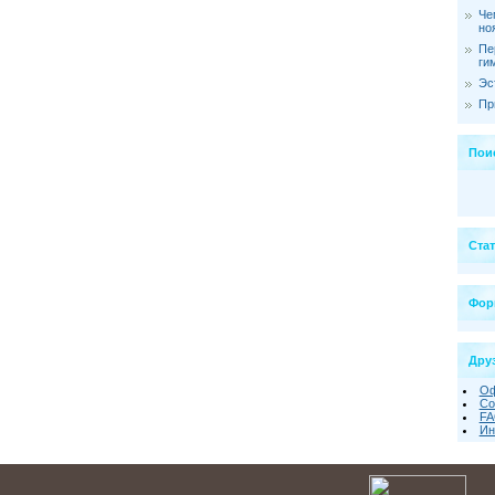
Че
но
Пе
ги
Эс
Пр
Пои
Ста
Фор
Друз
Оф
Со
FA
Ин