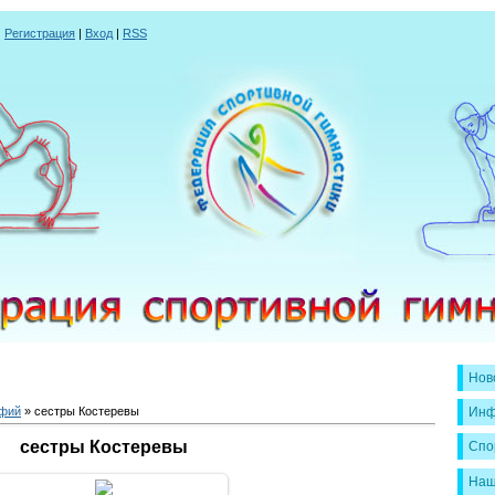
|
Регистрация
|
Вход
|
RSS
Нов
афий
» сестры Костеревы
Инф
сестры Костеревы
Спо
Наш