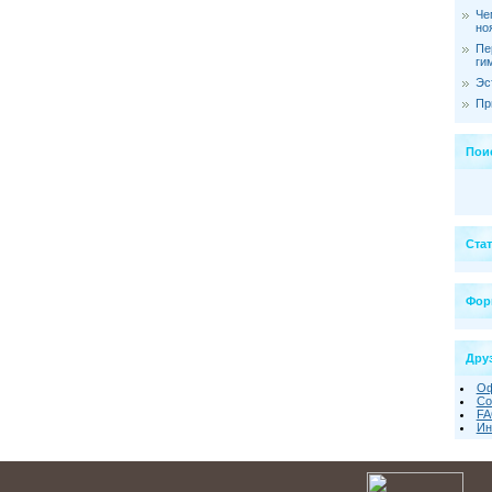
Че
но
Пе
ги
Эс
Пр
Пои
Ста
Фор
Друз
Оф
Со
FA
Ин