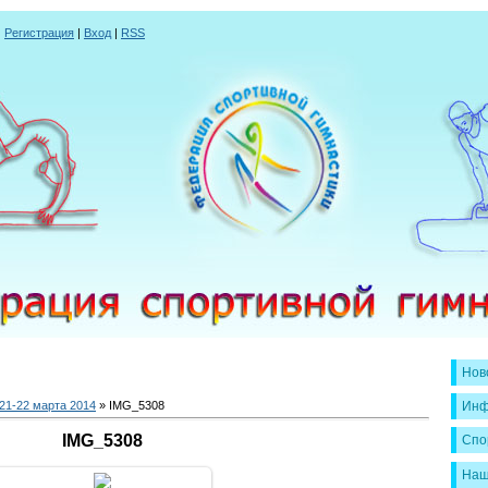
|
Регистрация
|
Вход
|
RSS
Нов
21-22 марта 2014
» IMG_5308
Инф
IMG_5308
Спо
Наш