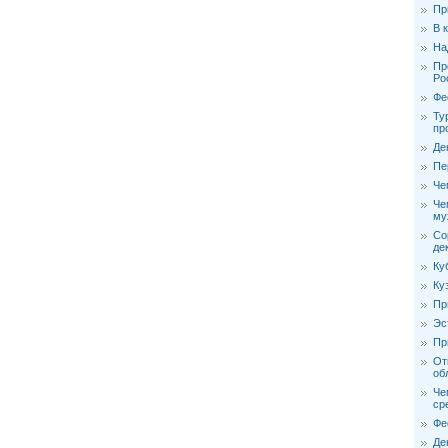
Пр
В 
На
Пр
Ро
Фе
Ту
пр
Де
Пе
Че
Че
му
Со
де
Ку
Ку
Пр
Эс
Пр
От
об
Че
ср
Фе
Де