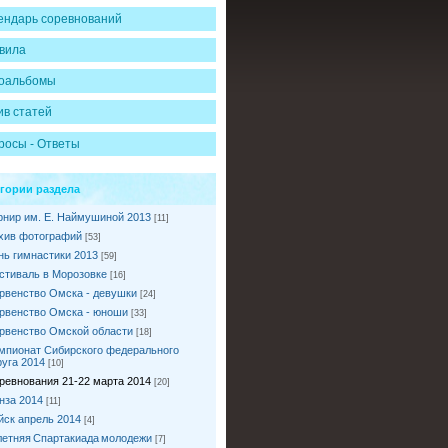
ендарь соревнований
вила
оальбомы
ив статей
росы - Ответы
егории раздела
рнир им. Е. Наймушиной 2013
[11]
хив фотографий
[53]
нь гимнастики 2013
[59]
стиваль в Морозовке
[16]
рвенство Омска - девушки
[24]
рвенство Омска - юноши
[33]
рвенство Омской области
[18]
мпионат Сибирского федерального
руга 2014
[10]
ревнования 21-22 марта 2014
[20]
нза 2014
[11]
йск апрель 2014
[4]
I летняя Спартакиада молодежи
[7]