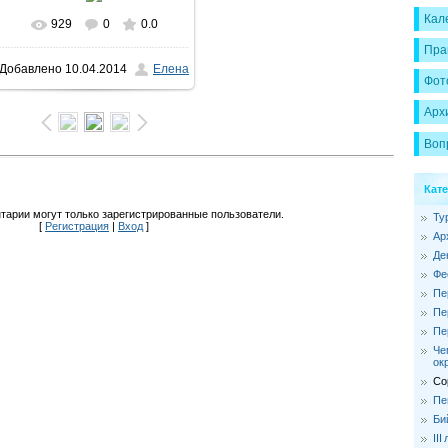
Кал
929
0
0.0
В реальном размере
Пра
Добавлено
10.04.2014
Елена
1600x1066
/ 181.1Kb
Фот
Арх
Воп
Кат
тарии могут только зарегистрированные пользователи.
Ту
[
Регистрация
|
Вход
]
Ар
Де
Фе
Пе
Пе
Пе
Че
ок
Со
Пе
Би
II