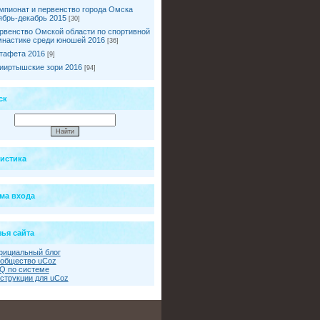
мпионат и первенство города Омска
ябрь-декабрь 2015
[30]
рвенство Омской области по спортивной
мнастике среди юношей 2016
[36]
тафета 2016
[9]
ииртышские зори 2016
[94]
ск
тистика
ма входа
ья сайта
ициальный блог
общество uCoz
Q по системе
струкции для uCoz