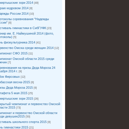
ииртышские зори 2014
[49]
краю кедровом 2014
[8]
дежды России 2014
[10]
отоколы соревнования "Надежды
ссии"
[6]
стиваль гимнастики в СибГУФК
[23]
рнир им. Е. Наймушиной 2014 (фото,
отоколы)
[5]
нь физкультурника 2014
[41]
рвенство Омска среди женщин 2014
[12]
мпионат СФО 2015
[11]
мпионат Омской области 2015 среди
жчин
[7]
ревнования на призы Деда Мороза 24
кабря 2014 г.
[9]
бок Фирсовых
[12]
збасская весна-2015
[6]
изы Деда Мороза 2015
[9]
тафета 5 мая 2015
[25]
ииртышские зори 2015
[26]
крытый чемпионат и первенство Омской
ласти 2015
[73]
мпионат и первенство Омской области
еди девушек2015
[50]
стиваль школьного спорта 2015
[8]
нь гимнастики 2015
[21]