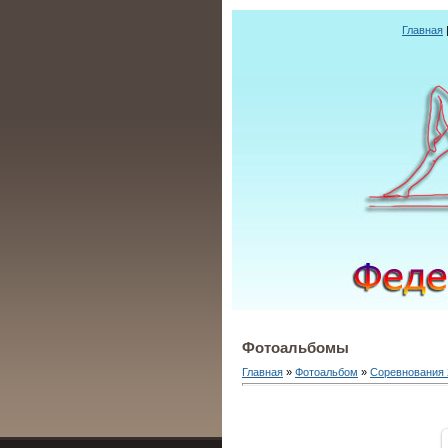
Главная
Фотоальбомы
Главная
»
Фотоальбом
»
Соревнования 