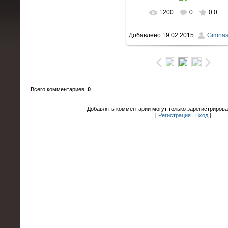
1200
0
0.0
В реальном размере
Добавлено
19.02.2015
Gimnas
1600x1063
/ 149.4Kb
Всего комментариев
:
0
Добавлять комментарии могут только зарегистрирова
[
Регистрация
|
Вход
]