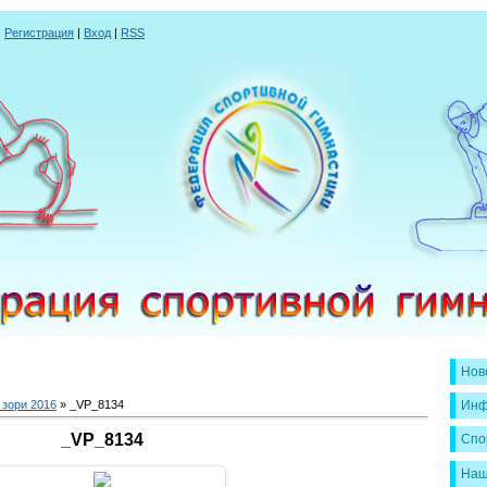
|
Регистрация
|
Вход
|
RSS
Нов
зори 2016
» _VP_8134
Инф
_VP_8134
Спо
Наш