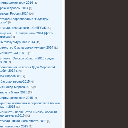
ииртышские зори 2014
[49]
краю кедровом 2014
[8]
дежды России 2014
[10]
отоколы соревнования "Надежды
ссии"
[6]
стиваль гимнастики в СибГУФК
[23]
рнир им. Е. Наймушиной 2014 (фото,
отоколы)
[5]
нь физкультурника 2014
[41]
рвенство Омска среди женщин 2014
[12]
мпионат СФО 2015
[11]
мпионат Омской области 2015 среди
жчин
[7]
ревнования на призы Деда Мороза 24
кабря 2014 г.
[9]
бок Фирсовых
[12]
збасская весна-2015
[6]
изы Деда Мороза 2015
[9]
тафета 5 мая 2015
[25]
ииртышские зори 2015
[26]
крытый чемпионат и первенство Омской
ласти 2015
[73]
мпионат и первенство Омской области
еди девушек2015
[50]
стиваль школьного спорта 2015
[8]
нь гимнастики 2015
[21]