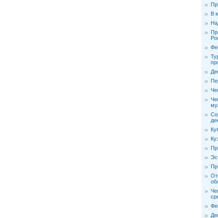
Пр
В 
На
Пр
Ро
Фе
Ту
пр
Де
Пе
Че
Че
му
Со
де
Ку
Ку
Пр
Эс
Пр
От
об
Че
ср
Фе
Де