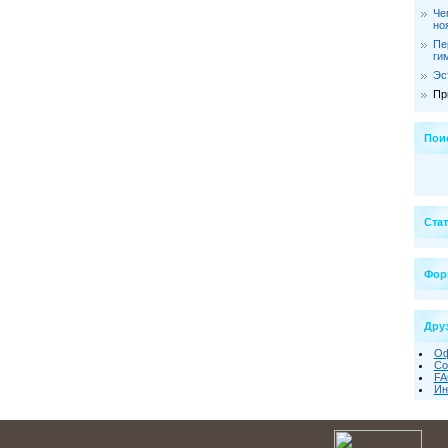
Че
но
Пе
ги
Эс
Пр
Пои
Ста
Фор
Друз
Оф
Со
FA
Ин