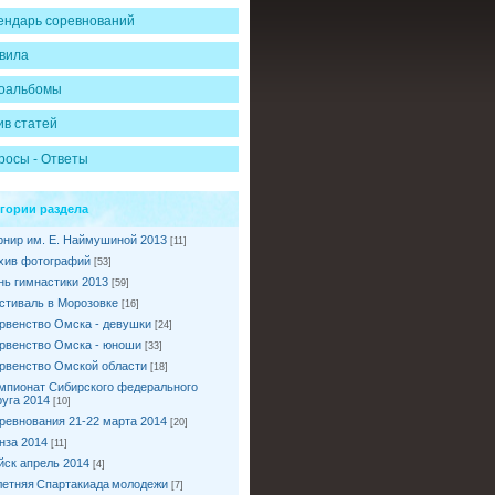
ендарь соревнований
вила
оальбомы
ив статей
росы - Ответы
егории раздела
рнир им. Е. Наймушиной 2013
[11]
хив фотографий
[53]
нь гимнастики 2013
[59]
стиваль в Морозовке
[16]
рвенство Омска - девушки
[24]
рвенство Омска - юноши
[33]
рвенство Омской области
[18]
мпионат Сибирского федерального
руга 2014
[10]
ревнования 21-22 марта 2014
[20]
нза 2014
[11]
йск апрель 2014
[4]
I летняя Спартакиада молодежи
[7]