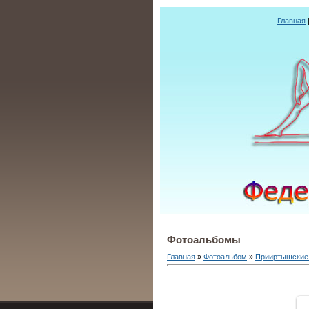
Главная
Фотоальбомы
Главная
»
Фотоальбом
»
Прииртышские 