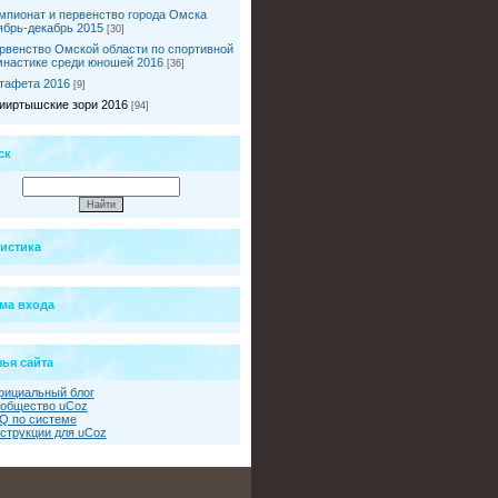
мпионат и первенство города Омска
ябрь-декабрь 2015
[30]
рвенство Омской области по спортивной
мнастике среди юношей 2016
[36]
тафета 2016
[9]
ииртышские зори 2016
[94]
ск
тистика
ма входа
ья сайта
ициальный блог
общество uCoz
Q по системе
струкции для uCoz