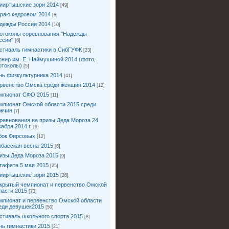
ииртышские зори 2014
[49]
краю кедровом 2014
[8]
дежды России 2014
[10]
отоколы соревнования "Надежды
ссии"
[6]
стиваль гимнастики в СибГУФК
[23]
рнир им. Е. Наймушиной 2014 (фото,
отоколы)
[5]
нь физкультурника 2014
[41]
рвенство Омска среди женщин 2014
[12]
мпионат СФО 2015
[11]
мпионат Омской области 2015 среди
жчин
[7]
ревнования на призы Деда Мороза 24
кабря 2014 г.
[9]
бок Фирсовых
[12]
збасская весна-2015
[6]
изы Деда Мороза 2015
[9]
тафета 5 мая 2015
[25]
ииртышские зори 2015
[26]
крытый чемпионат и первенство Омской
ласти 2015
[73]
мпионат и первенство Омской области
еди девушек2015
[50]
стиваль школьного спорта 2015
[8]
нь гимнастики 2015
[21]