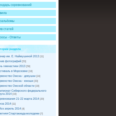
ендарь соревнований
вила
оальбомы
ив статей
росы - Ответы
егории раздела
рнир им. Е. Наймушиной 2013
[11]
хив фотографий
[53]
нь гимнастики 2013
[59]
стиваль в Морозовке
[16]
рвенство Омска - девушки
[24]
рвенство Омска - юноши
[33]
рвенство Омской области
[18]
мпионат Сибирского федерального
руга 2014
[10]
ревнования 21-22 марта 2014
[20]
нза 2014
[11]
йск апрель 2014
[4]
I летняя Спартакиада молодежи
[7]