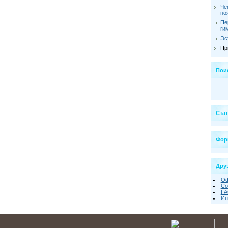
Че
но
Пе
ги
Эс
Пр
Пои
Ста
Фор
Друз
Оф
Со
FA
Ин