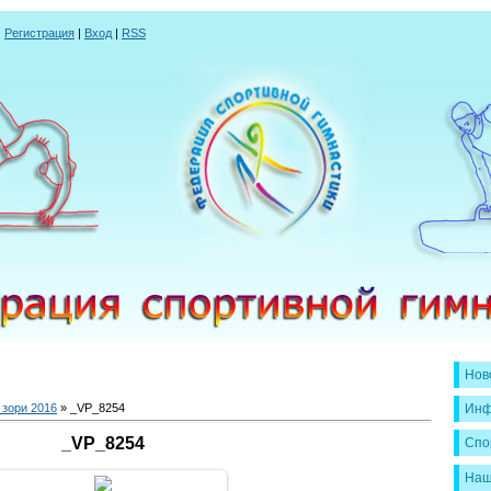
|
Регистрация
|
Вход
|
RSS
Нов
зори 2016
» _VP_8254
Инф
_VP_8254
Спо
Наш