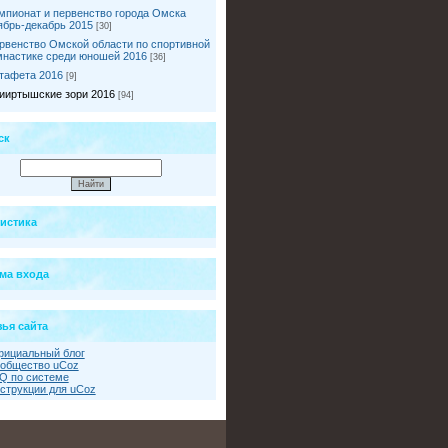
мпионат и первенство города Омска
ябрь-декабрь 2015
[30]
рвенство Омской области по спортивной
мнастике среди юношей 2016
[36]
тафета 2016
[9]
ииртышские зори 2016
[94]
ск
тистика
ма входа
ья сайта
ициальный блог
общество uCoz
Q по системе
струкции для uCoz