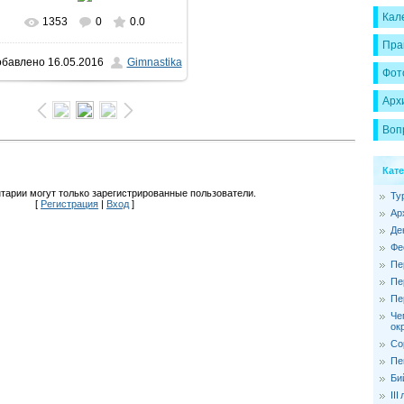
Кал
1353
0
0.0
В реальном размере
Пра
обавлено
16.05.2016
Gimnastika
1500x1000
/ 842.2Kb
Фот
Арх
Воп
Кат
тарии могут только зарегистрированные пользователи.
Ту
[
Регистрация
|
Вход
]
Ар
Де
Фе
Пе
Пе
Пе
Че
ок
Со
Пе
Би
II