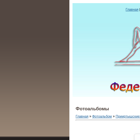
Главная
Фотоальбомы
Главная
»
Фотоальбом
»
Прииртышские 