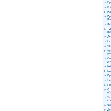
Пр
В 
На
Пр
Ро
Фе
Ту
пр
Де
Пе
Че
Че
му
Со
де
Ку
Ку
Пр
Эс
Пр
От
об
Че
ср
Фе
Де