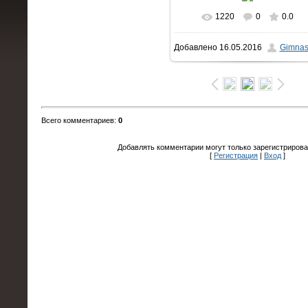
1220
0
0.0
В реальном размере
Добавлено
16.05.2016
Gimnas
1500x1000
/ 791.3Kb
Всего комментариев
:
0
Добавлять комментарии могут только зарегистрирова
[
Регистрация
|
Вход
]